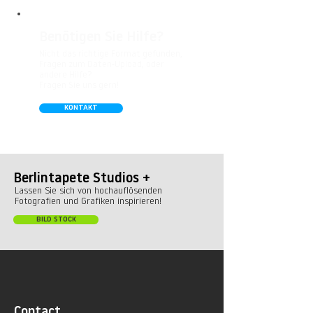
Benötigen Sie Hilfe?
Nicht das richtige Format gefunden,
Fragen zum Daten-Upload, oder
andere Hilfe?
Fragen Sie uns gern!
KONTAKT
Berlintapete Studios +
Lassen Sie sich von hochauflösenden
Fotografien und Grafiken inspirieren!
BILD STOCK
Contact