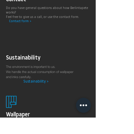
Do you have general questions about how Berlintapete
works?
Feel free to give us a call, or use the contact form.
Contact form >
Sustainability
The environment is important to us.
We handle the actual consumption of wallpaper
and inks carefully.
Sustainability >
Wallpaper
production
on demand