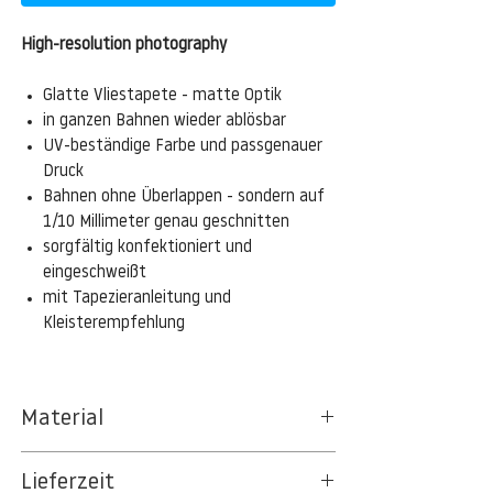
High-resolution photography
Glatte Vliestapete - matte Optik
in ganzen Bahnen wieder ablösbar
UV-beständige Farbe und passgenauer
Druck
Bahnen ohne Überlappen - sondern auf
1/10 Millimeter genau geschnitten
sorgfältig konfektioniert und
eingeschweißt
mit Tapezieranleitung und
Kleisterempfehlung
Material
Das gesamte Sortiment der
Lieferzeit
Tapetenpapiere besteht aus Vlies, ein aus