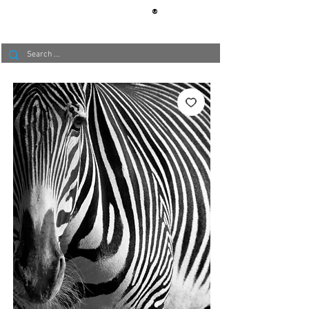
®
BERLIN
TAPETE