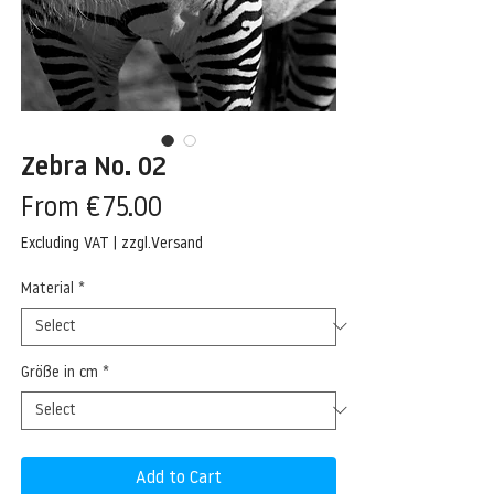
Zebra No. 02
Sale
From
€75.00
Price
Excluding VAT
|
zzgl.Versand
Material
*
Größe in cm
*
Add to Cart