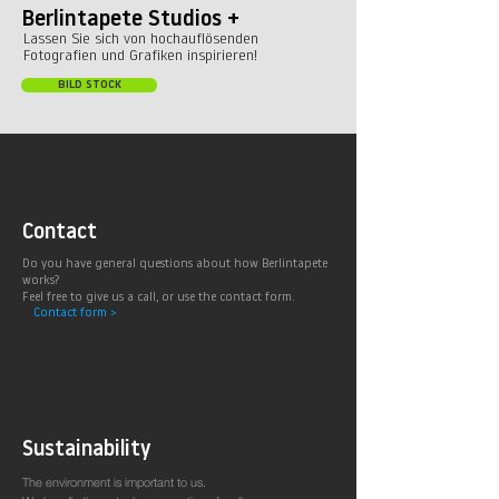
Berlintapete Studios +
Lassen Sie sich von hochauflösenden
Fotografien und Grafiken inspirieren!
BILD STOCK
Contact
Do you have general questions about how Berlintapete
works?
Feel free to give us a call, or use the contact form.
Contact form >
Sustainability
The environment is important to us.