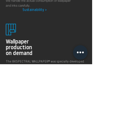
We handle the actual consumption of wallpaper
and inks carefully.
Sustainability >
Wallpaper
production
on demand
The 8KSPECTRAL WALLPAPER® was specially developed
for digital printing technologies. With their soft and
pleasantly matt surface they guarantee excellent and
even printing results.
Products >
Prices,
Payment &
delivery terms