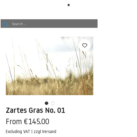
®
BERLIN
TAPETE
Zartes Gras No. 01
Sale
From
€145.00
Price
Excluding VAT
|
zzgl.Versand