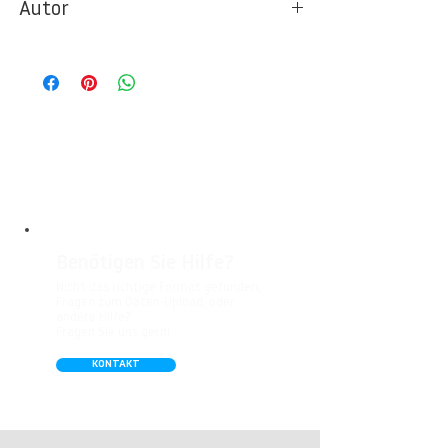
Autor
Ideal für Foto- und Designtapeten in
Wohnbereichen, Büros, Hotels, Shopping
© Berlintapete Studios
Malls, Galerien, Theatern und öffentlichen
Räumen. Unsere leicht strukturierte,
abwaschbare Vinyl-Tapete eignet sich
besonders gut für Badezimmer,
Gastronomie, Krankenhäuser, Spa und
Arztpraxen.
Benötigen Sie Hilfe?
Nicht das richtige Format gefunden,
Fragen zum Daten-Upload, oder
andere Hilfe?
Fragen Sie uns gern!
KONTAKT