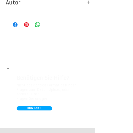
Autor
Ideal für Foto- und Designtapeten in
Wohnbereichen, Büros, Hotels, Shopping
© Berlintapete Studios / Aram Radomski
Malls, Galerien, Theatern und öffentlichen
Räumen. Unsere leicht strukturierte,
abwaschbare Vinyl-Tapete eignet sich
besonders gut für Badezimmer,
Gastronomie, Krankenhäuser, Spa und
Arztpraxen.
Benötigen Sie Hilfe?
Nicht das richtige Format gefunden,
Fragen zum Daten-Upload, oder
andere Hilfe?
Fragen Sie uns gern!
KONTAKT