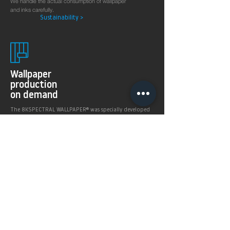
We handle the actual consumption of wallpaper
and inks carefully.
Sustainability >
Wallpaper
production
on demand
The 8KSPECTRAL WALLPAPER® was specially developed
for digital printing technologies. With their soft and
pleasantly matt surface they guarantee excellent and
even printing results.
Products >
Prices,
Payment &
delivery terms