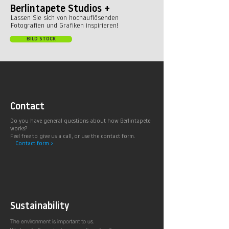
Berlintapete Studios +
Lassen Sie sich von hochauflösenden
Fotografien und Grafiken inspirieren!
BILD STOCK
Contact
Do you have general questions about how Berlintapete
works?
Feel free to give us a call, or use the contact form.
Contact form >
Sustainability
The environment is important to us.