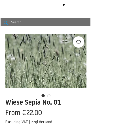
®
BERLIN
TAPETE
Wiese Sepia No. 01
Sale
From
€22.00
Price
Excluding VAT
|
zzgl.Versand