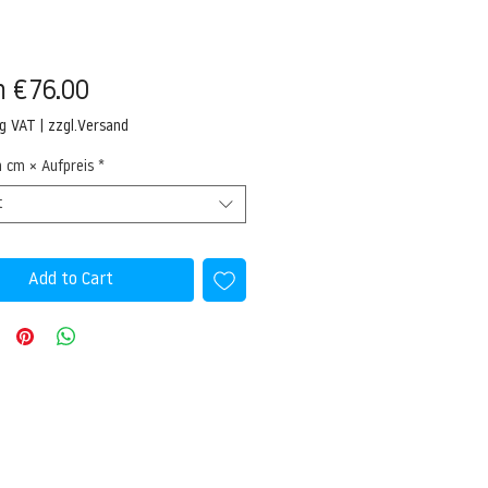
Sale
m
€76.00
Price
ng VAT
|
zzgl.Versand
n cm × Aufpreis
*
t
Add to Cart