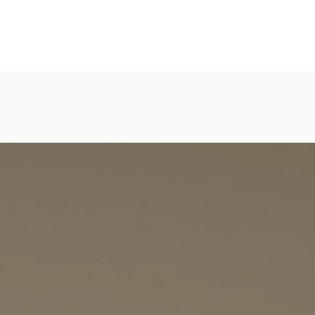
els, Shopping Malls, Galerien, Theatern
eicht strukturierte, abwaschbare Vinyl-Tapete
dezimmer, Gastronomie, Krankenhäuser, Spa und