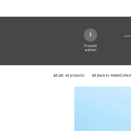
Neue Seite
Neue Seite
N
1
Produkt
wählen
&lt;&lt; all products
&lt;Back to
#labelCollec