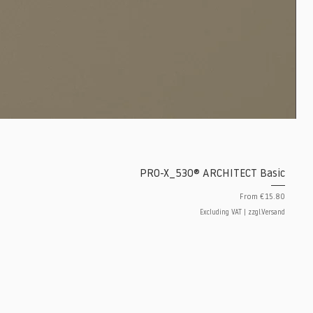
PRO-X_530® ARCHITECT Basic
Sale Price
From
€15.80
Excluding VAT
|
zzgl.Versand