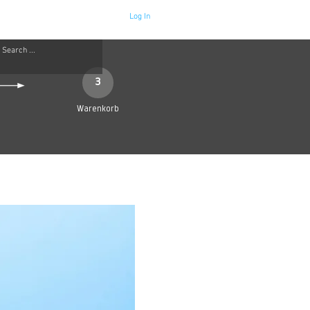
Log In
Neue Seite
More
3
Warenkorb