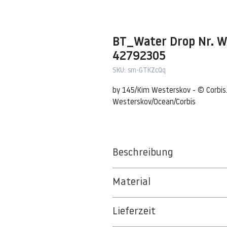
BT_Water Drop Nr. W
42792305
SKU: sm-GTKZcQq
by 145/Kim Westerskov - © Corbis. 
Westerskov/Ocean/Corbis
Beschreibung
Water drop colliding with reboundi
Material
speed photography. Red against bl
BT 5342 PREMIUM FLEECE MATT 1
New Zealand --- Water drop collid
Lieferzeit
8kSpectral Wallpaper©
in mid-air by high speed photogra