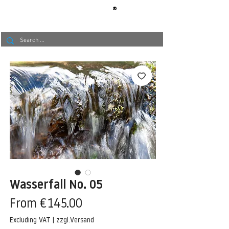
®
BERLIN
TAPETE
Wasserfall No. 05
Sale
From
€145.00
Price
Excluding VAT
|
zzgl.Versand