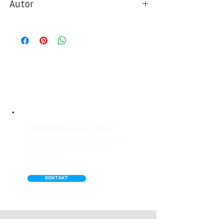
Autor
Ideal für Foto- und Designtapeten in
Wohnbereichen, Büros, Hotels, Shopping
© Berlintapete Studios
Malls, Galerien, Theatern und öffentlichen
Räumen. Unsere leicht strukturierte,
abwaschbare Vinyl-Tapete eignet sich
besonders gut für Badezimmer,
Gastronomie, Krankenhäuser, Spa und
Arztpraxen.
Benötigen Sie Hilfe?
Nicht das richtige Format gefunden,
Fragen zum Daten-Upload, oder
andere Hilfe?
Fragen Sie uns gern!
KONTAKT