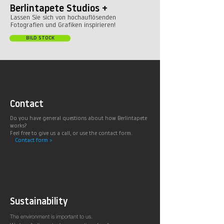
Berlintapete Studios +
Lassen Sie sich von hochauflösenden
Fotografien und Grafiken inspirieren!
BILD STOCK
Contact
Do you have general questions about how Berlintapete
works?
Feel free to give us a call, or use the contact form.
Contact form >
Sustainability
The environment is important to us.