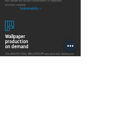
We handle the actual consumption of wallpaper
and inks carefully.
Sustainability >
Wallpaper
production
on demand
The 8KSPECTRAL WALLPAPER® was specially developed
for digital printing technologies. With their soft and
pleasantly matt surface they guarantee excellent and
even printing results.
Products >
Prices,
Payment &
delivery terms