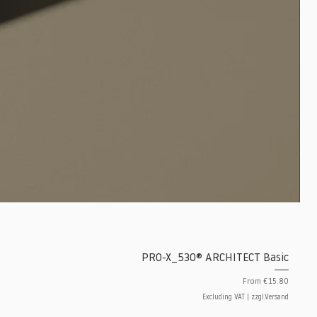
PRO-X_530® ARCHITECT Basic
Sale Price
From
€15.80
Excluding VAT
|
zzgl.Versand