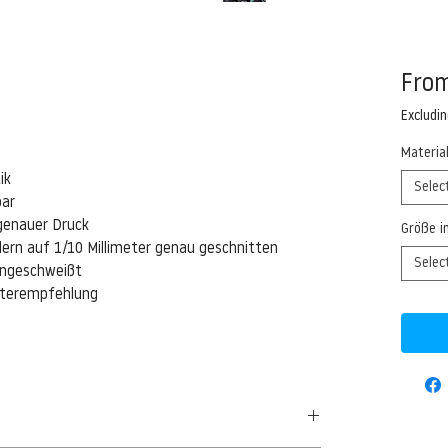
Fro
Excludi
Materia
ik
Selec
bar
genauer Druck
Größe i
ern auf 1/10 Millimeter genau geschnitten
Selec
eingeschweißt
isterempfehlung