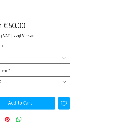
Sale
m
€50.00
Price
ng VAT
|
zzgl.Versand
l
*
t
n cm
*
t
Add to Cart