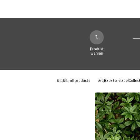
Neue Seite
Neue Seite
N
1
Produkt
wählen
&lt;&lt; all products
&lt;Back to
#labelCollec