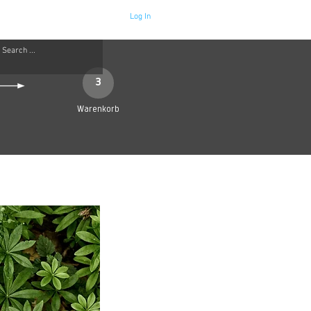
Log In
Neue Seite
More
3
Warenkorb