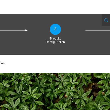
eue Seite
Neue Seite
Neue Seite
Neue Seite
Neue Seite
Neue Seite
2
Produkt
konfigurieren
tion