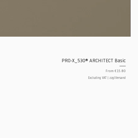
PRO-X_530® ARCHITECT Basic
Sale Price
From
€15.80
Excluding VAT
|
zzgl.Versand