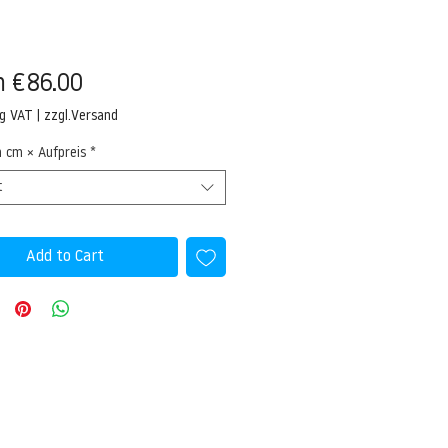
Sale
m
€86.00
Price
ng VAT
|
zzgl.Versand
n cm × Aufpreis
*
t
Add to Cart