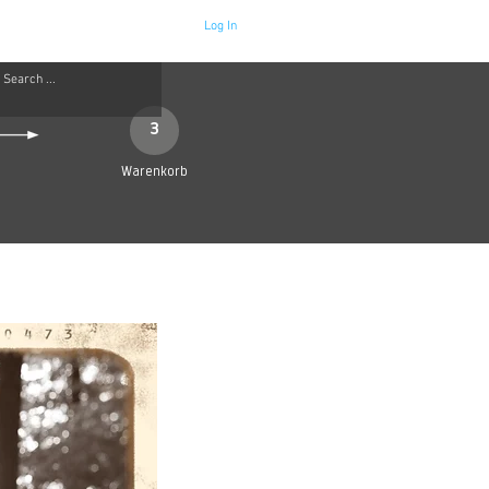
Log In
Neue Seite
More
3
Warenkorb