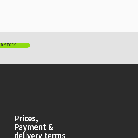
LD STOCK
Prices,
Payment &
delivery terms