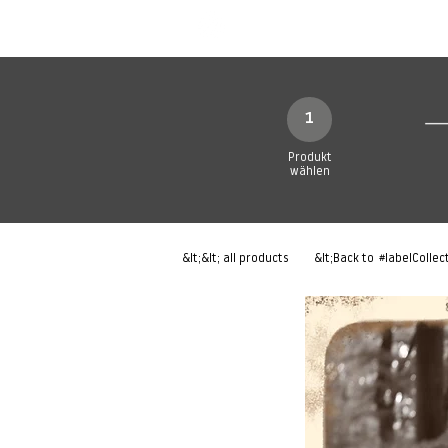
Neue Seite
Neue Seite
N
1
Produkt
wählen
&lt;&lt; all products
&lt;Back to
#labelCollec