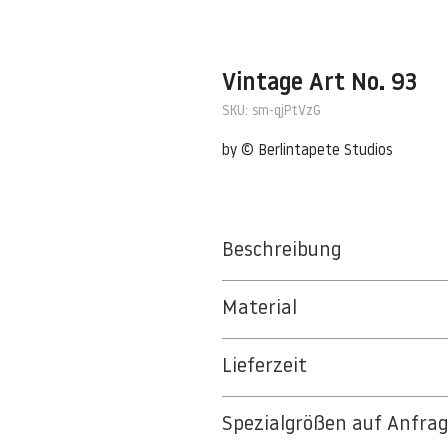
Vintage Art No. 93
SKU: sm-qjPtVzG
by © Berlintapete Studios
Beschreibung
Material
BT 5342 PREMIUM FLEECE MATT 1
Lieferzeit
8kSpectral Wallpaper©
3-5 Werktage
Die Tapete besteht aus Vlies, ein 
Spezialgrößen auf Anfra
Auf Anfrage Expressproduktion mö
strapazierfähiges und nachhaltiges