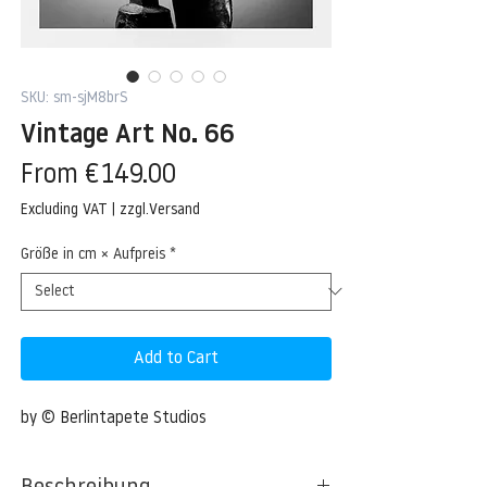
SKU: sm-sjM8brS
Vintage Art No. 66
Sale
From
€149.00
Price
Excluding VAT
|
zzgl.Versand
Größe in cm × Aufpreis
*
Add to Cart
by © Berlintapete Studios