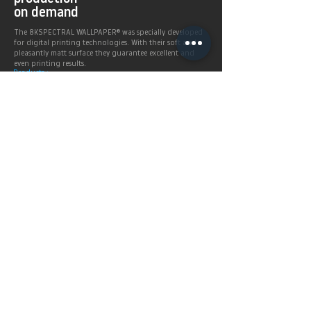
on demand
The 8KSPECTRAL WALLPAPER® was specially developed
for digital printing technologies. With their soft and
pleasantly matt surface they guarantee excellent and
even printing results.
Products >
Prices,
Payment &
delivery terms
Price calculation and
shipping service.
More infos >
Berlintapete
Service