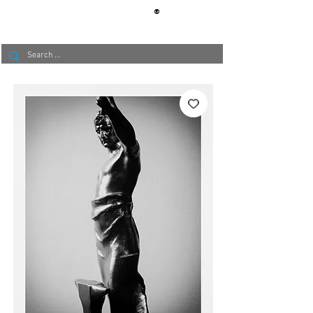
®
BERLIN
TAPETE