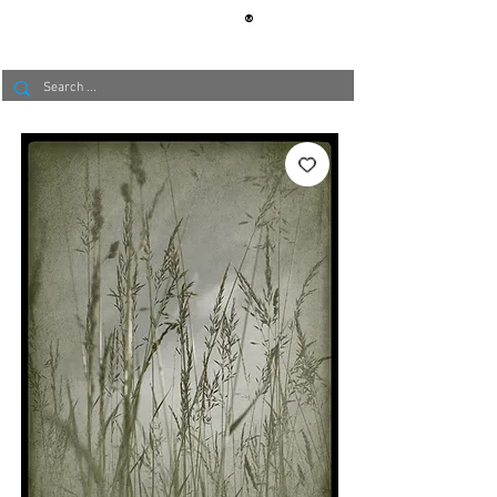
®
BERLIN
TAPETE