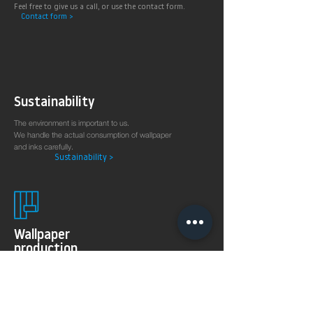
Feel free to give us a call, or use the contact form.
Contact form >
Sustainability
The environment is important to us.
We handle the actual consumption of wallpaper
and inks carefully.
Sustainability >
Wallpaper
production
on demand
The 8KSPECTRAL WALLPAPER® was specially developed
for digital printing technologies. With their soft and
pleasantly matt surface they guarantee excellent and