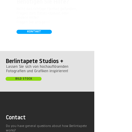
Benötigen Sie Hilfe?
Nicht das richtige Format gefunden,
Fragen zum Daten-Upload, oder
andere Hilfe?
Fragen Sie uns gern!
KONTAKT
Berlintapete Studios +
Lassen Sie sich von hochauflösenden
Fotografien und Grafiken inspirieren!
BILD STOCK
Contact
Do you have general questions about how Berlintapete
works?