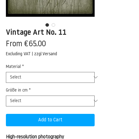
Vintage Art No. 11
Sale
From
€65.00
Price
Excluding VAT
|
zzgl.Versand
Material
*
Größe in cm
*
Add to Cart
High-resolution photography