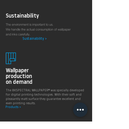
Sustainability
The environment is important to us.
We handle the actual consumption of wallpaper
and inks carefully.
Sustainability >
Wallpaper
production
on demand
The 8KSPECTRAL WALLPAPER® was specially developed
for digital printing technologies. With their soft and
pleasantly matt surface they guarantee excellent and
even printing results.
Products >