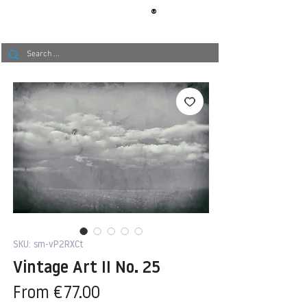
®
BERLIN
TAPETE
SKU: sm-vP2RXCt
Vintage Art II No. 25
Sale
From
€77.00