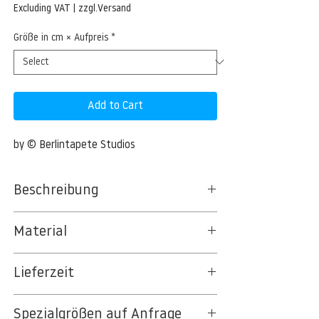
Price
Excluding VAT
|
zzgl.Versand
Größe in cm × Aufpreis
*
Add to Cart
by © Berlintapete Studios
Beschreibung
© Aram Radomski / Mecklenburg
Material
BT 5342 PREMIUM FLEECE MATT 150 G/QM
Lieferzeit
- UNCOATED
8kSpectral Wallpaper©
3-5 Werktage
Spezialgrößen auf Anfrage
Auf Anfrage Expressproduktion möglich.