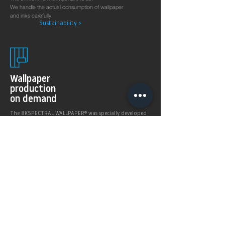
We handle the actual consumption of wallpaper
and inks carefully.
Sustainability >
Wallpaper
production
on demand
The 8KSPECTRAL WALLPAPER® was specially developed
for digital printing technologies. With their soft and
pleasantly matt surface they guarantee excellent and
even printing results.
Products >
Prices,
Payment &