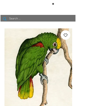
®
BERLIN
TAPETE