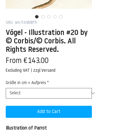
SKU: sm-FJcW8Fh
Vögel - Illustration #20 by
© Corbis/© Corbis. All
Rights Reserved.
Sale
From
€143.00
Price
Excluding VAT
|
zzgl.Versand
Größe in cm × Aufpreis
*
Add to Cart
Illustration of Parrot