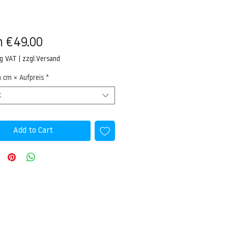
Sale
m
€49.00
Price
ng VAT
|
zzgl.Versand
n cm × Aufpreis
*
t
Add to Cart