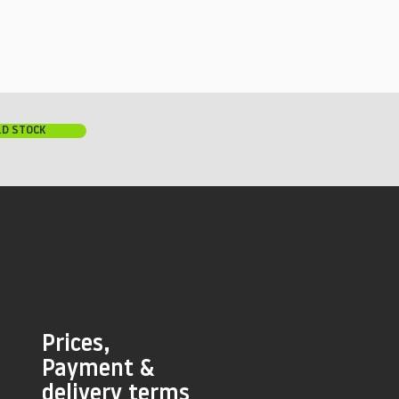
LD STOCK
Prices,
Payment &
delivery terms