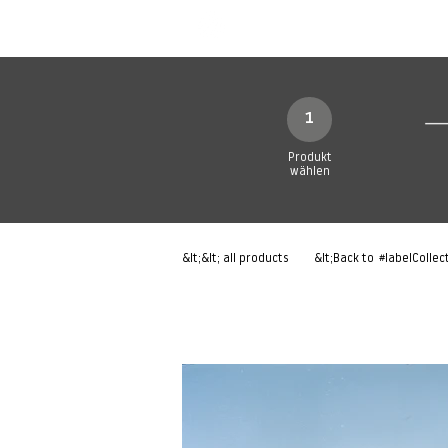
Neue Seite
Neue Seite
N
1
Produkt
wählen
&lt;&lt; all products
&lt;Back to
#labelCollec