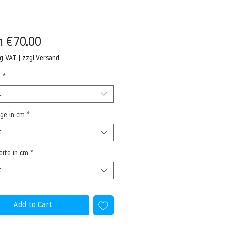
Sale
m
€70.00
Price
ng VAT
|
zzgl.Versand
l
*
t
ge in cm
*
t
ite in cm
*
t
Add to Cart