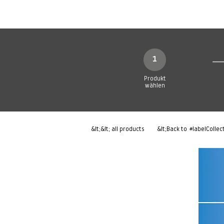
Neue Seite
Neue Seite
N
1
Produkt
wählen
&lt;&lt; all products
&lt;Back to
#labelCollec