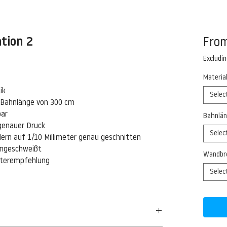
ation 2
Fro
Excludi
Materia
ik
Selec
 Bahnlänge von 300 cm
bar
Bahnlän
genauer Druck
Selec
ern auf 1/10 Millimeter genau geschnitten
eingeschweißt
Wandbre
isterempfehlung
Selec