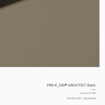
PRO-X_530® ARCHITECT Basic
Sale Price
From
€15.80
Excluding VAT
|
zzgl.Versand