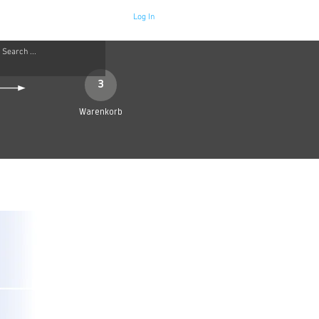
Log In
Neue Seite
More
3
Warenkorb