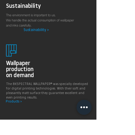
Sustainability
The environment is important to us.
We handle the actual consumption of wallpaper
and inks carefully.
Sustainability >
Wallpaper
production
on demand
The 8KSPECTRAL WALLPAPER® was specially developed
for digital printing technologies. With their soft and
pleasantly matt surface they guarantee excellent and
even printing results.
Products >