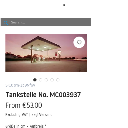
®
BERLIN
TAPETE
SKU: sm-Zp9NfGv
Tankstelle No. MC003937
Sale
From
€53.00
Price
Excluding VAT
|
zzgl.Versand
Größe in cm × Aufpreis
*