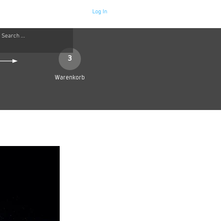
Log In
Neue Seite
More
3
Warenkorb