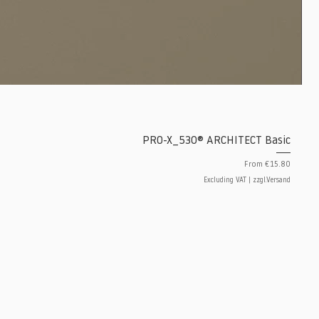
PRO-X_530® ARCHITECT Basic
Sale Price
From
€15.80
Excluding VAT
|
zzgl.Versand