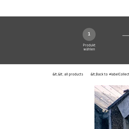
Neue Seite
Neue Seite
N
1
Produkt
wählen
&lt;&lt; all products
&lt;Back to
#labelCollec