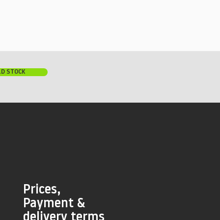
LD STOCK
Prices,
Payment &
delivery terms