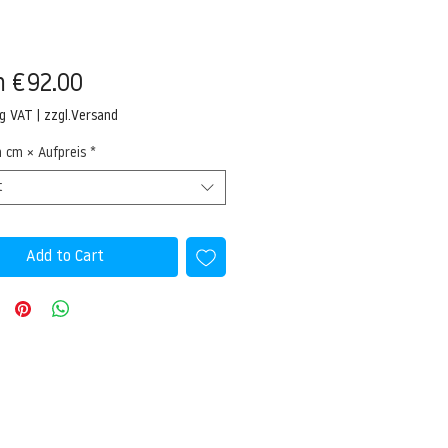
Sale
m
€92.00
Price
ng VAT
|
zzgl.Versand
n cm × Aufpreis
*
t
Add to Cart