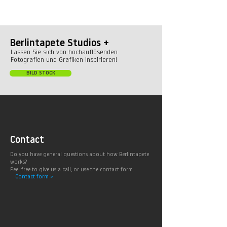
Berlintapete Studios +
Lassen Sie sich von hochauflösenden
Fotografien und Grafiken inspirieren!
BILD STOCK
Contact
Do you have general questions about how Berlintapete
works?
Feel free to give us a call, or use the contact form.
Contact form >