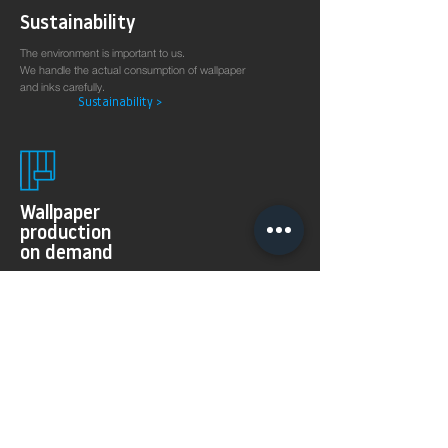
Sustainability
The environment is important to us.
We handle the actual consumption of wallpaper
and inks carefully.
Sustainability >
Wallpaper
production
on demand
The 8KSPECTRAL WALLPAPER® was specially developed
for digital printing technologies. With their soft and
pleasantly matt surface they guarantee excellent and
even printing results.
Products >