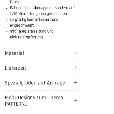
Druck
Bahnen ohne Überlappen - sondern auf
1/10 Millimeter genau geschnitten
sorgfältig konfektioniert und
eingeschweißt
mit Tapezieranleitung und
Kleisterempfehlung
Material
Das gesamte Sortiment der
Lieferzeit
Tapetenpapiere besteht aus Vlies, ein aus
Textil- und Cellulosefasern gewonnenes,
3-5 Werktage
strapazierfähiges und nachhaltiges
Spezialgrößen auf Anfrage
Auf Anfrage Expressproduktion möglich.
Material.
PVC- und weichmacherfrei
Beschreiben Sie uns Ihr Projekt - wir
Restlos trocken abziehbar
Mehr Designs zum Thema
machen Ihnen ein Angebot. Hier geht es
Dimensionsstabil gegen Wasser
PATTERN...
zur
Projektanfrage
.
Dauerhaft UV-stabil (lichtbeständig)