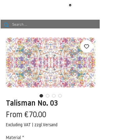
®
BERLIN
TAPETE
Talisman No. 03
Sale
From
€70.00
Price
Excluding VAT
|
zzgl.Versand
Material
*