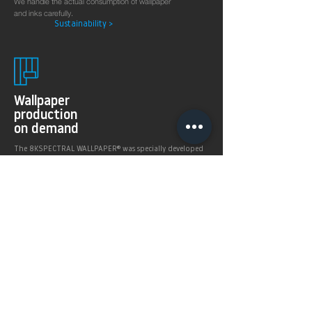
We handle the actual consumption of wallpaper
and inks carefully.
Sustainability >
Wallpaper
production
on demand
The 8KSPECTRAL WALLPAPER® was specially developed
for digital printing technologies. With their soft and
pleasantly matt surface they guarantee excellent and
even printing results.
Products >
Prices,
Payment &
delivery terms