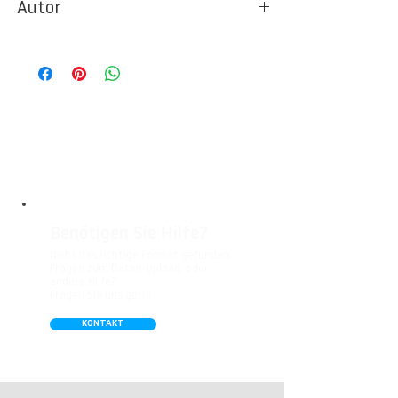
Autor
Ideal für Foto- und Designtapeten in
Wohnbereichen, Büros, Hotels, Shopping
© Berlintapete Studios / FIRST THINGS
Malls, Galerien, Theatern und öffentlichen
FIRST
Räumen. Unsere leicht strukturierte,
abwaschbare Vinyl-Tapete eignet sich
besonders gut für Badezimmer,
Gastronomie, Krankenhäuser, Spa und
Arztpraxen.
Benötigen Sie Hilfe?
Nicht das richtige Format gefunden,
Fragen zum Daten-Upload, oder
andere Hilfe?
Fragen Sie uns gern!
KONTAKT