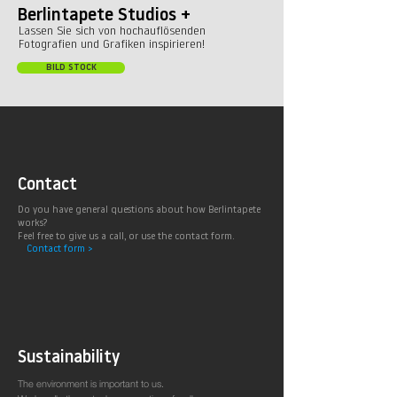
Berlintapete Studios +
Lassen Sie sich von hochauflösenden
Fotografien und Grafiken inspirieren!
BILD STOCK
Contact
Do you have general questions about how Berlintapete
works?
Feel free to give us a call, or use the contact form.
Contact form >
Sustainability
The environment is important to us.