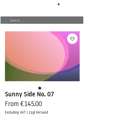
®
BERLIN
TAPETE
Sunny Side No. 07
Sale
From
€145.00
Price
Excluding VAT
|
zzgl.Versand