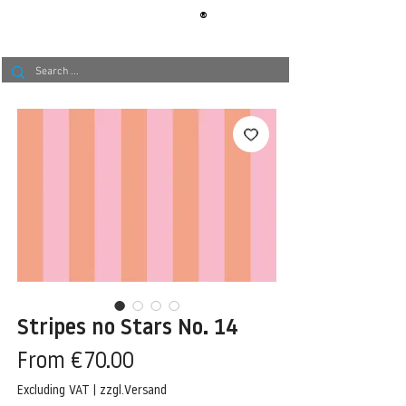
®
BERLIN
TAPETE
Stripes no Stars No. 14
Sale
From
€70.00
Price
Excluding VAT
|
zzgl.Versand