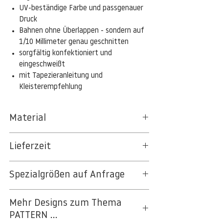
UV-beständige Farbe und passgenauer
Druck
Bahnen ohne Überlappen - sondern auf
1/10 Millimeter genau geschnitten
sorgfältig konfektioniert und
eingeschweißt
mit Tapezieranleitung und
Kleisterempfehlung
Material
Das gesamte Sortiment der
Lieferzeit
Tapetenpapiere besteht aus Vlies, ein aus
Textil- und Cellulosefasern gewonnenes,
3-5 Werktage
strapazierfähiges und nachhaltiges
Spezialgrößen auf Anfrage
Auf Anfrage Expressproduktion möglich.
Material.
PVC- und weichmacherfrei
Beschreiben Sie uns Ihr Projekt - wir
Restlos trocken abziehbar
Mehr Designs zum Thema
machen Ihnen ein Angebot. Hier geht es
Dimensionsstabil gegen Wasser
PATTERN ...
zur
Projektanfrage
.