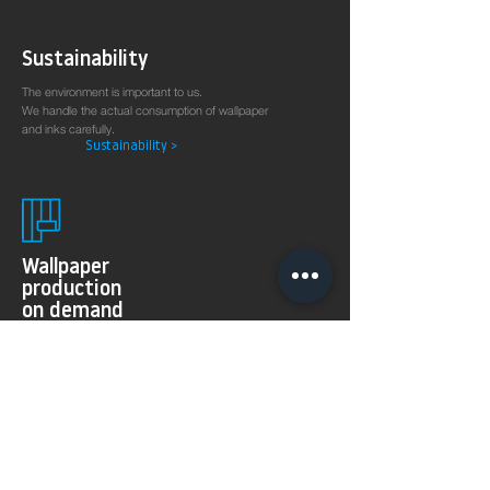
Sustainability
The environment is important to us.
We handle the actual consumption of wallpaper
and inks carefully.
Sustainability >
Wallpaper
production
on demand
The 8KSPECTRAL WALLPAPER® was specially developed
for digital printing technologies. With their soft and
pleasantly matt surface they guarantee excellent and
even printing results.
Products >