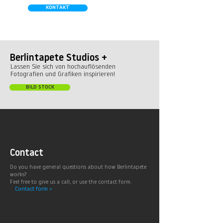
KONTAKT
Berlintapete Studios +
Lassen Sie sich von hochauflösenden
Fotografien und Grafiken inspirieren!
BILD STOCK
Contact
Do you have general questions about how Berlintapete
works?
Feel free to give us a call, or use the contact form.
Contact form >