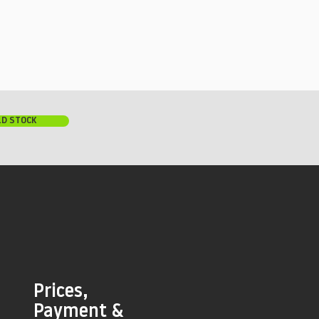
LD STOCK
Prices,
Payment &