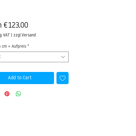
Sale
m
€123.00
Price
ng VAT
|
zzgl.Versand
n cm × Aufpreis
*
t
Add to Cart