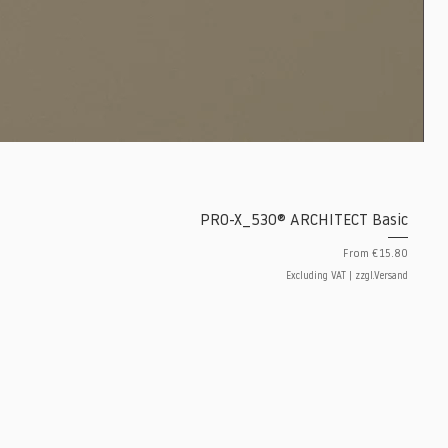
PRO-X_530® ARCHITECT Basic
Sale Price
From
€15.80
Excluding VAT
|
zzgl.Versand