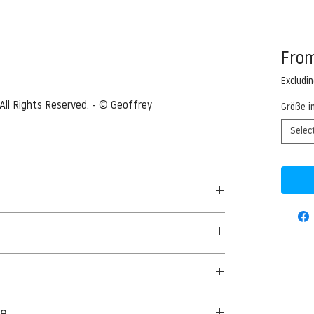
Fro
Excludi
All Rights Reserved. - © Geoffrey 
Größe i
Selec
ja Clemins --- Image by © Geoffrey
50 G/QM - UNCOATED
aus Textil- und Cellulosefasern gewonnenes,
ge