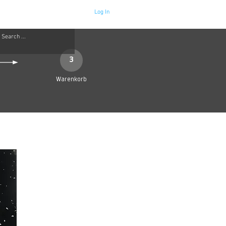
Log In
Neue Seite
More
3
Warenkorb