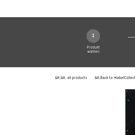
Neue Seite
Neue Seite
N
1
Produkt
wählen
&lt;&lt; all products
&lt;Back to
#labelCollec