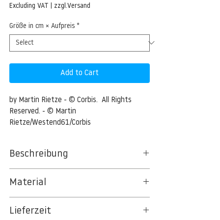
Price
Excluding VAT
|
zzgl.Versand
Größe in cm × Aufpreis
*
Add to Cart
by Martin Rietze - © Corbis.  All Rights 
Reserved. - © Martin 
Rietze/Westend61/Corbis
Beschreibung
Southern cross, stellar constellation
Material
05 Jun 2010 --- Southern cross, stellar
BT 5342 PREMIUM FLEECE MATT 150 G/QM
constellation --- Image by © Martin
Lieferzeit
- UNCOATED
Rietze/Westend61/Corbis