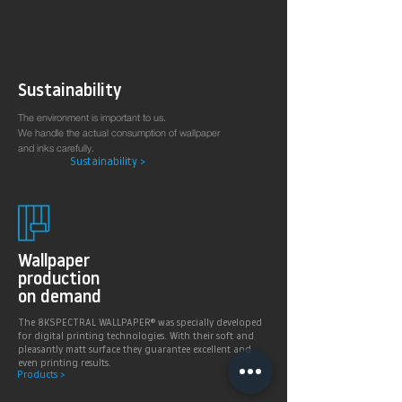
Sustainability
The environment is important to us.
We handle the actual consumption of wallpaper
and inks carefully.
Sustainability >
Wallpaper
production
on demand
The 8KSPECTRAL WALLPAPER® was specially developed
for digital printing technologies. With their soft and
pleasantly matt surface they guarantee excellent and
even printing results.
Products >