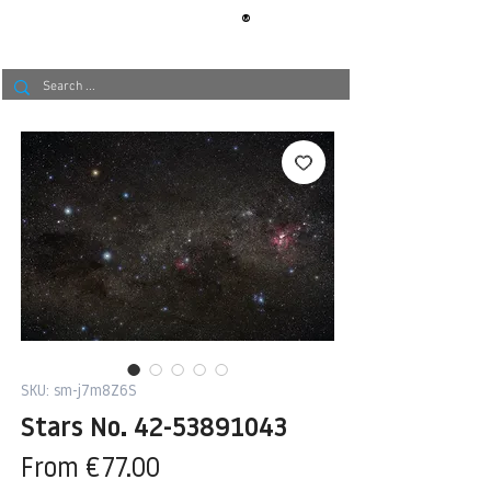
®
BERLIN
TAPETE
SKU: sm-j7m8Z6S
Stars No. 42-53891043
Sale
From
€77.00