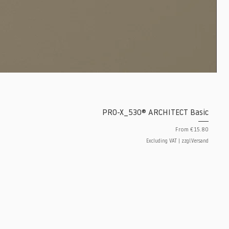
PRO-X_530® ARCHITECT Basic
Sale Price
From
€15.80
Excluding VAT
|
zzgl.Versand