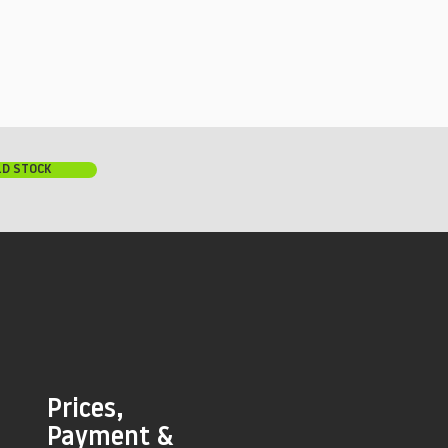
LD STOCK
Prices,
Payment &