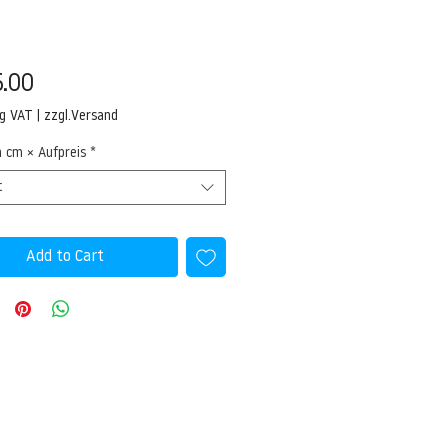
Price
.00
ng VAT
|
zzgl.Versand
n cm × Aufpreis
*
t
Add to Cart