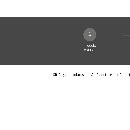
Neue Seite
Neue Seite
N
1
Produkt
wählen
&lt;&lt; all products
&lt;Back to
#labelCollec