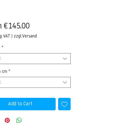
Sale
m
€145.00
Price
ng VAT
|
zzgl.Versand
l
*
t
n cm
*
t
Add to Cart