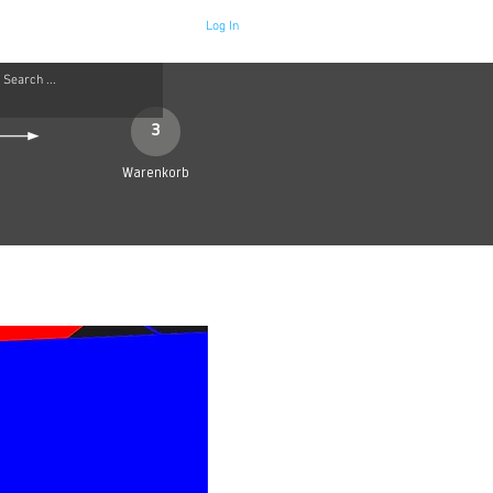
Log In
Neue Seite
More
3
Warenkorb