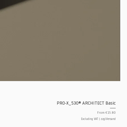
PRO-X_530® ARCHITECT Basic
Sale Price
From
€15.80
Excluding VAT
|
zzgl.Versand