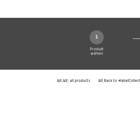
Neue Seite
Neue Seite
N
1
Produkt
wählen
&lt;&lt; all products
&lt;Back to
#labelCollec