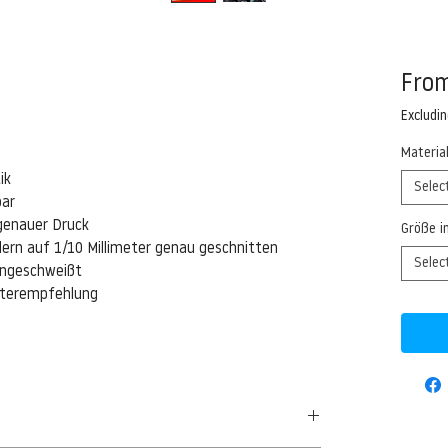
Fro
Excludi
Materia
ik
Selec
bar
genauer Druck
Größe i
ern auf 1/10 Millimeter genau geschnitten
Selec
eingeschweißt
isterempfehlung