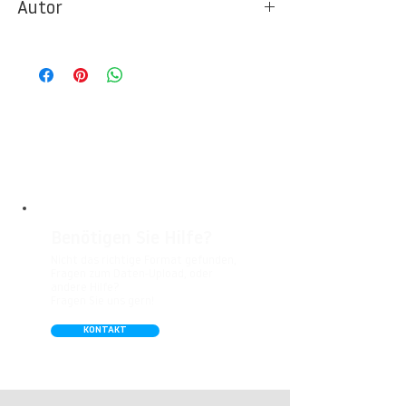
Autor
Ideal für Foto- und Designtapeten in
Wohnbereichen, Büros, Hotels, Shopping
© Berlintapete Studios / FIRST THINGS
Malls, Galerien, Theatern und öffentlichen
FIRST
Räumen. Unsere leicht strukturierte,
abwaschbare Vinyl-Tapete eignet sich
besonders gut für Badezimmer,
Gastronomie, Krankenhäuser, Spa und
Arztpraxen.
Benötigen Sie Hilfe?
Nicht das richtige Format gefunden,
Fragen zum Daten-Upload, oder
andere Hilfe?
Fragen Sie uns gern!
KONTAKT