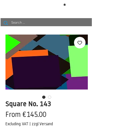
®
BERLIN
TAPETE
Square No. 143
Sale
From
€145.00
Price
Excluding VAT
|
zzgl.Versand