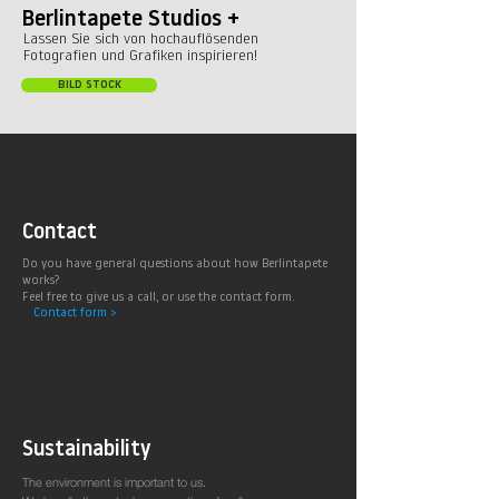
Berlintapete Studios +
Lassen Sie sich von hochauflösenden
Fotografien und Grafiken inspirieren!
BILD STOCK
Contact
Do you have general questions about how Berlintapete
works?
Feel free to give us a call, or use the contact form.
Contact form >
Sustainability
The environment is important to us.