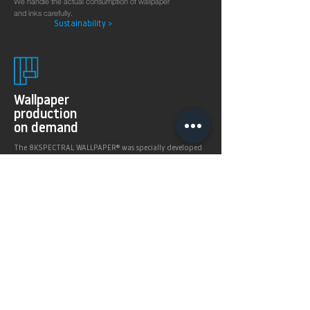
We handle the actual consumption of wallpaper
and inks carefully.
Sustainability >
Wallpaper
production
on demand
The 8KSPECTRAL WALLPAPER® was specially developed
for digital printing technologies. With their soft and
pleasantly matt surface they guarantee excellent and
even printing results.
Products >
Prices,
Payment &
delivery terms