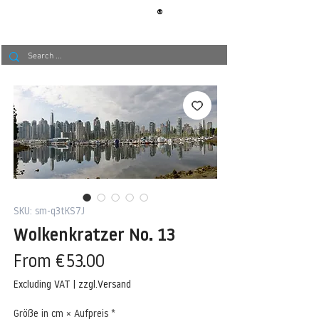
®
BERLIN
TAPETE
SKU: sm-q3tKS7J
Wolkenkratzer No. 13
Sale
From
€53.00
Price
Excluding VAT
|
zzgl.Versand
Größe in cm × Aufpreis
*