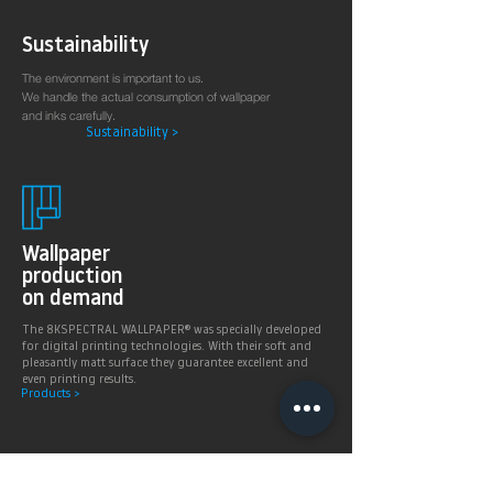
Sustainability
The environment is important to us.
We handle the actual consumption of wallpaper
and inks carefully.
Sustainability >
Wallpaper
production
on demand
The 8KSPECTRAL WALLPAPER® was specially developed
for digital printing technologies. With their soft and
pleasantly matt surface they guarantee excellent and
even printing results.
Products >