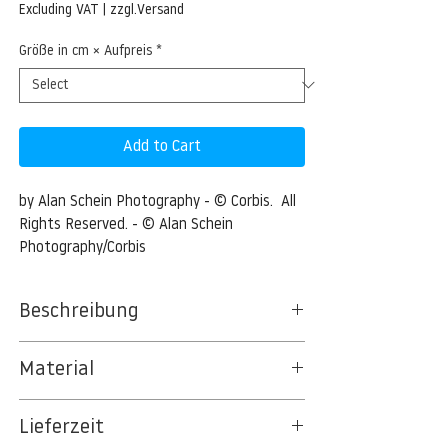
Price
Excluding VAT
|
zzgl.Versand
Größe in cm × Aufpreis
*
Add to Cart
by Alan Schein Photography - © Corbis.  All 
Rights Reserved. - © Alan Schein 
Photography/Corbis
Beschreibung
New York City at Sunset
Material
Manhattan, New York City, New York State,
BT 5342 PREMIUM FLEECE MATT 150 G/QM
USA --- New York City at Sunset --- Image
Lieferzeit
- UNCOATED
by © Alan Schein Photography/Corbis