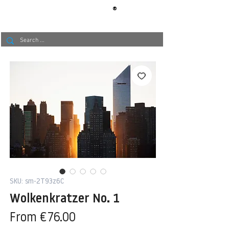
®
BERLIN
TAPETE
SKU: sm-2T93z6C
Wolkenkratzer No. 1
Sale
From
€76.00