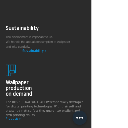
Sustainability
The environment is important to us.
We handle the actual consumption of wallpaper
and inks carefully.
Sustainability >
Wallpaper
production
on demand
The 8KSPECTRAL WALLPAPER® was specially developed
for digital printing technologies. With their soft and
pleasantly matt surface they guarantee excellent and
even printing results.
Products >