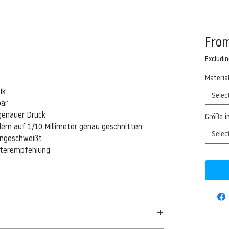
Fro
Excludi
Materia
ik
Selec
bar
genauer Druck
Größe i
ern auf 1/10 Millimeter genau geschnitten
Selec
eingeschweißt
isterempfehlung