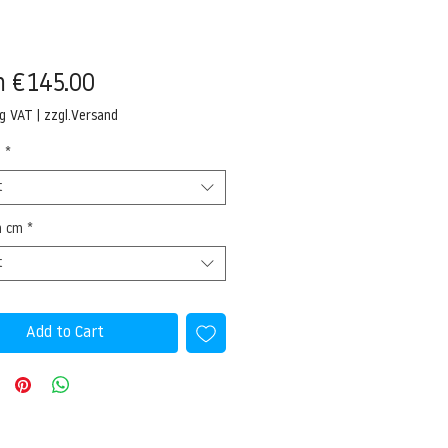
Sale
m
€145.00
Price
ng VAT
|
zzgl.Versand
l
*
t
n cm
*
t
Add to Cart