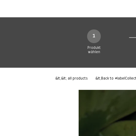
Neue Seite
Neue Seite
N
1
Produkt
wählen
&lt;&lt; all products
&lt;Back to
#labelCollec