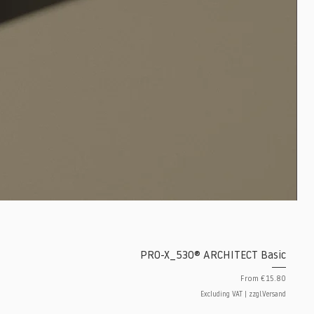
PRO-X_530® ARCHITECT Basic
Sale Price
From
€15.80
Excluding VAT
|
zzgl.Versand