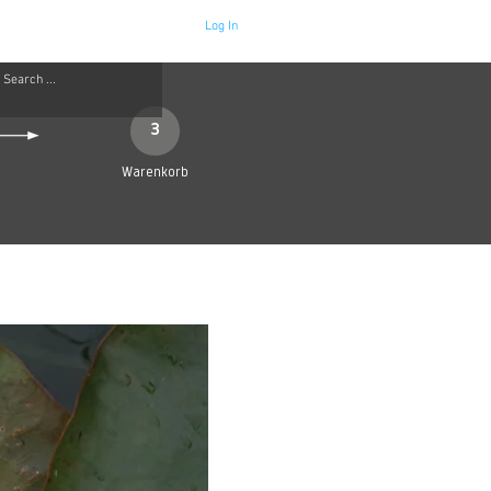
Log In
Neue Seite
More
3
Warenkorb