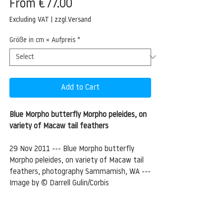
Sale
From
€77.00
Price
Excluding VAT
|
zzgl.Versand
Größe in cm × Aufpreis
*
Add to Cart
Blue Morpho butterfly Morpho peleides, on
variety of Macaw tail feathers
29 Nov 2011 --- Blue Morpho butterfly
Morpho peleides, on variety of Macaw tail
feathers, photography Sammamish, WA ---
Image by © Darrell Gulin/Corbis