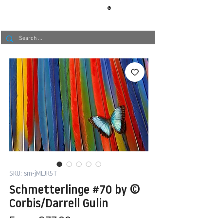
®
BERLIN
TAPETE
SKU: sm-jMLJK5T
Schmetterlinge #70 by ©
Corbis/Darrell Gulin