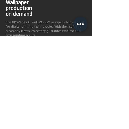
Wallpaper
production
on demand
The 8KSPECTRAL WALLPAPER® was specially developed
for digital printing technologies. With their soft and
pleasantly matt surface they guarantee excellent and
even printing results.
Products >
Prices,
Payment &
delivery terms
Price calculation and
shipping service.
More infos >