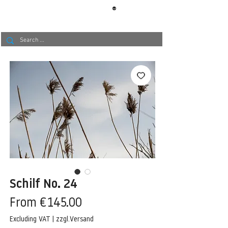
®
BERLIN
TAPETE
Schilf No. 24
Sale
From
€145.00
Price
Excluding VAT
|
zzgl.Versand