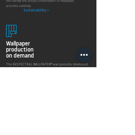
We handle the actual consumption of wallpaper
and inks carefully.
Sustainability >
Wallpaper
production
on demand
The 8KSPECTRAL WALLPAPER® was specially developed
for digital printing technologies. With their soft and
pleasantly matt surface they guarantee excellent and
even printing results.
Products >
Prices,
Payment &
delivery terms