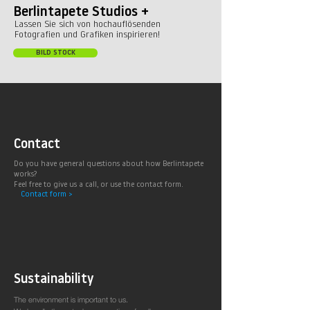
Berlintapete Studios +
Lassen Sie sich von hochauflösenden
Fotografien und Grafiken inspirieren!
BILD STOCK
Contact
Do you have general questions about how Berlintapete
works?
Feel free to give us a call, or use the contact form.
Contact form >
Sustainability
The environment is important to us.