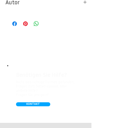
Autor
Ideal für Foto- und Designtapeten in
Wohnbereichen, Büros, Hotels, Shopping
© Berlintapete Studios
Malls, Galerien, Theatern und öffentlichen
Räumen. Unsere leicht strukturierte,
abwaschbare Vinyl-Tapete eignet sich
besonders gut für Badezimmer,
Gastronomie, Krankenhäuser, Spa und
Arztpraxen.
Benötigen Sie Hilfe?
Nicht das richtige Format gefunden,
Fragen zum Daten-Upload, oder
andere Hilfe?
Fragen Sie uns gern!
KONTAKT