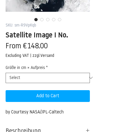
SKU: sm-R9VpKqb
Satellite Image I No.
Sale
From
€148.00
Price
Excluding VAT
|
zzgl.Versand
Größe in cm × Aufpreis
*
Add to Cart
by Courtesy NASA/JPL-Caltech
Beschreibung