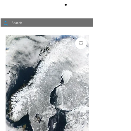
®
BERLIN
TAPETE