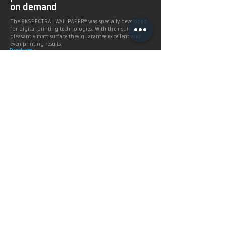
on demand
The 8KSPECTRAL WALLPAPER® was specially developed
for digital printing technologies. With their soft and
pleasantly matt surface they guarantee excellent and
even printing results.
Products >
Prices,
Payment &
delivery terms
Price calculation and
shipping service.
More infos >
Berlintapete
Service