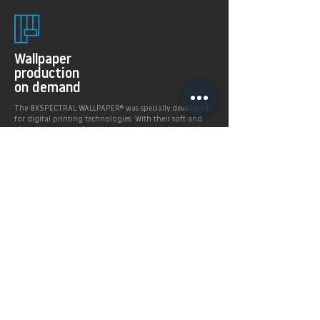
Wallpaper
production
on demand
The 8KSPECTRAL WALLPAPER® was specially developed
for digital printing technologies. With their soft and
pleasantly matt surface they guarantee excellent and
even printing results.
Products >
Prices,
Payment &
delivery terms
Price calculation and
shipping service.
More infos >