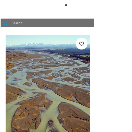
®
BERLIN
TAPETE