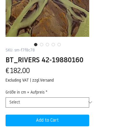
SKU: sm-f7f8c78
BT_RIVERS 42-19880160
Price
€182.00
Excluding VAT
|
zzgl.Versand
Größe in cm × Aufpreis
*
Add to Cart