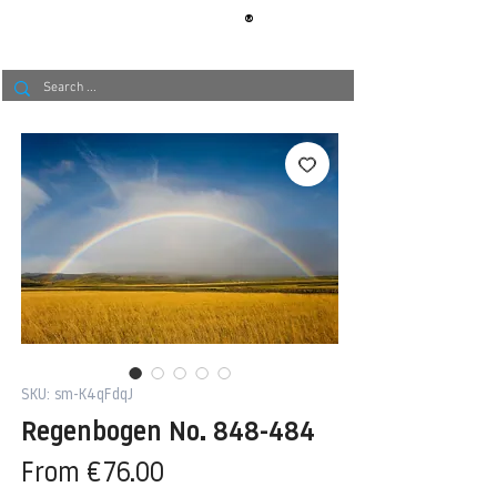
®
BERLIN
TAPETE
SKU: sm-K4qFdqJ
Regenbogen No. 848-484
Sale
From
€76.00