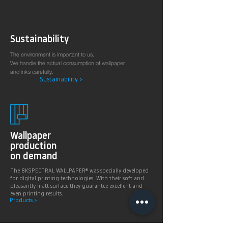
Sustainability
The environment is important to us.
We handle the actual consumption of wallpaper
and inks carefully.
Sustainability >
Wallpaper
production
on demand
The 8KSPECTRAL WALLPAPER® was specially developed
for digital printing technologies. With their soft and
pleasantly matt surface they guarantee excellent and
even printing results.
Products >