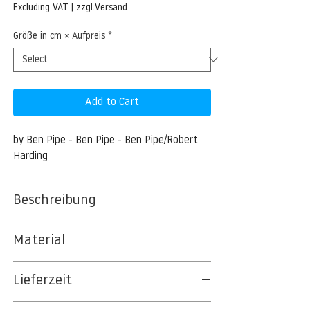
Price
Excluding VAT
|
zzgl.Versand
Größe in cm × Aufpreis
*
Add to Cart
by Ben Pipe - Ben Pipe - Ben Pipe/Robert 
Harding
Beschreibung
Rainbow, Iceland, Polar Regions
Material
Rainbow, Iceland, Polar Regions
BT 5342 PREMIUM FLEECE MATT 150 G/QM
Lieferzeit
- UNCOATED
8kSpectral Wallpaper©
3-5 Werktage