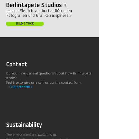
Berlintapete Studios +
Lassen Sie sich von hochauflösenden
Fotografien und Grafiken inspirieren!
BILD STOCK
Contact
Do you have general questions about how Berlintapete
works?
Feel free to give us a call, or use the contact form.
Contact form >
Sustainability
The environment is important to us.