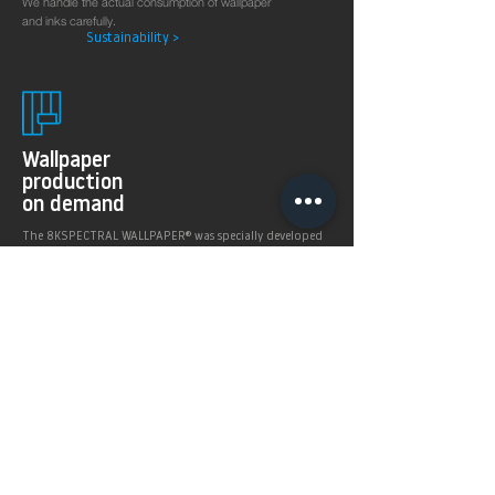
We handle the actual consumption of wallpaper
and inks carefully.
Sustainability >
Wallpaper
production
on demand
The 8KSPECTRAL WALLPAPER® was specially developed
for digital printing technologies. With their soft and
pleasantly matt surface they guarantee excellent and
even printing results.
Products >
Prices,
Payment &
delivery terms