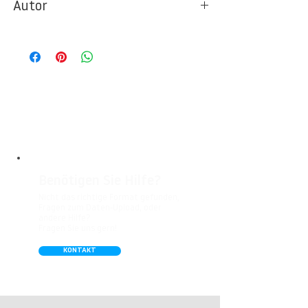
Autor
Ideal für Foto- und Designtapeten in
Wohnbereichen, Büros, Hotels, Shopping
© Berlintapete Studios / Dirk Heckmann
Malls, Galerien, Theatern und öffentlichen
Räumen. Unsere leicht strukturierte,
abwaschbare Vinyl-Tapete eignet sich
besonders gut für Badezimmer,
Gastronomie, Krankenhäuser, Spa und
Arztpraxen.
Benötigen Sie Hilfe?
Nicht das richtige Format gefunden,
Fragen zum Daten-Upload, oder
andere Hilfe?
Fragen Sie uns gern!
KONTAKT