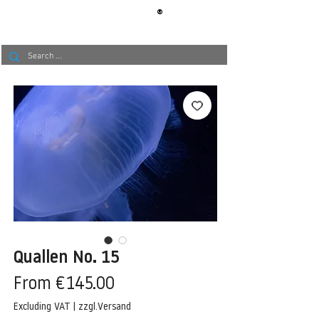
®
BERLIN
TAPETE
Quallen No. 15
Sale
From
€145.00
Price
Excluding VAT
|
zzgl.Versand