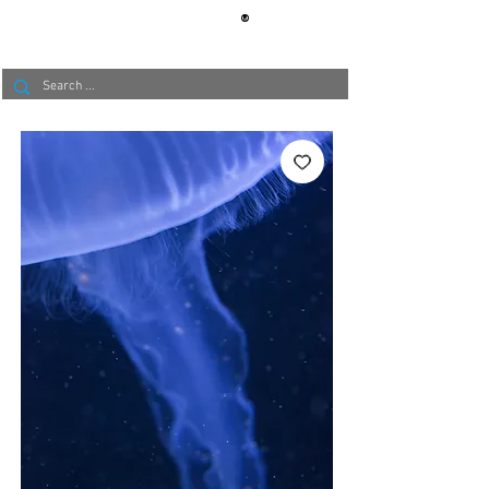
®
BERLIN
TAPETE