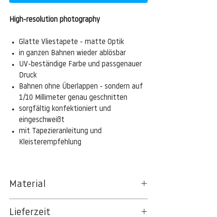
High-resolution photography
Glatte Vliestapete - matte Optik
in ganzen Bahnen wieder ablösbar
UV-beständige Farbe und passgenauer
Druck
Bahnen ohne Überlappen - sondern auf
1/10 Millimeter genau geschnitten
sorgfältig konfektioniert und
eingeschweißt
mit Tapezieranleitung und
Kleisterempfehlung
Material
Das gesamte Sortiment der
Lieferzeit
Tapetenpapiere besteht aus Vlies, ein aus