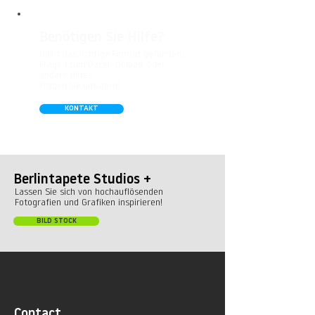
Benötigen Sie Hilfe?
Nicht das richtige Format gefunden,
Fragen zum Daten-Upload, oder
andere Hilfe?
Fragen Sie uns gern!
KONTAKT
Berlintapete Studios +
Lassen Sie sich von hochauflösenden
Fotografien und Grafiken inspirieren!
BILD STOCK
Contact