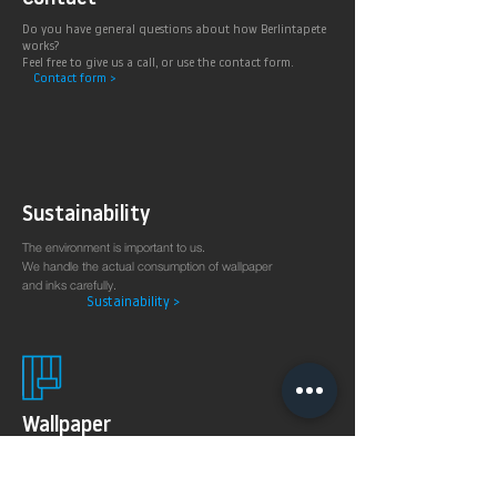
Do you have general questions about how Berlintapete
works?
Feel free to give us a call, or use the contact form.
Contact form >
Sustainability
The environment is important to us.
We handle the actual consumption of wallpaper
and inks carefully.
Sustainability >
Wallpaper
production
on demand