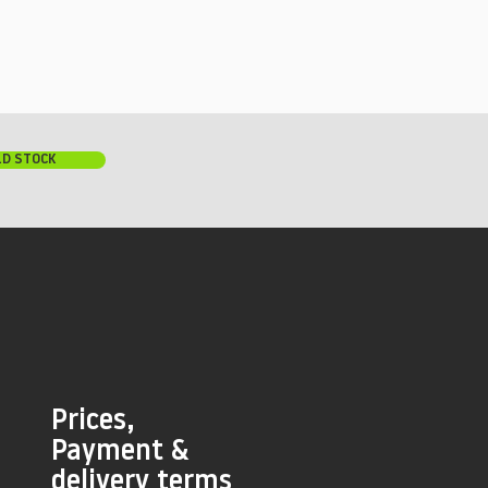
LD STOCK
Prices,
Payment &
delivery terms