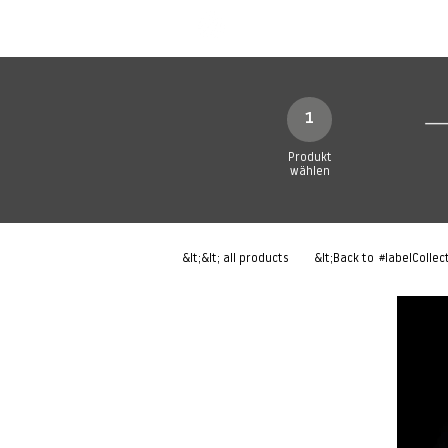
Neue Seite
Neue Seite
N
1
Produkt
wählen
&lt;&lt; all products
&lt;Back to
#labelCollec