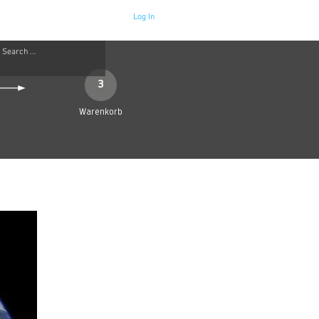
Log In
Neue Seite
More
3
Warenkorb