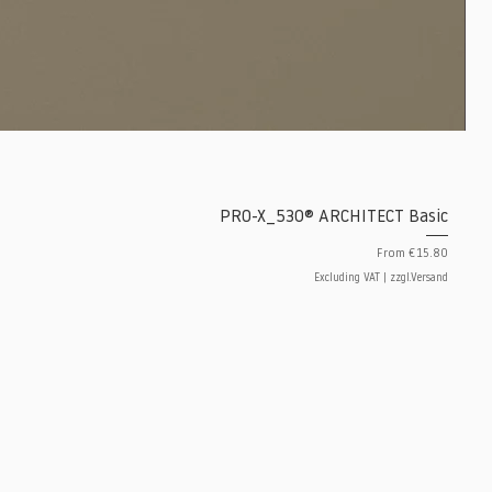
PRO-X_530® ARCHITECT Basic
Sale Price
From
€15.80
Excluding VAT
|
zzgl.Versand