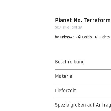
Planet No. Terrafor
SKU: sm-zHgmFQ8
by Unknown - © Corbis.  All Righ
Beschreibung
Material
BT 5342 PREMIUM FLEECE MATT 1
Lieferzeit
8kSpectral Wallpaper©
3-5 Werktage
Die Tapete besteht aus Vlies, ein 
Spezialgrößen auf Anfra
Auf Anfrage Expressproduktion mö
strapazierfähiges und nachhaltiges