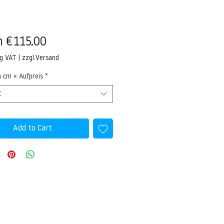
Sale
m
€115.00
Price
ng VAT
|
zzgl.Versand
n cm × Aufpreis
*
t
Add to Cart