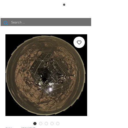
®
BERLIN
TAPETE