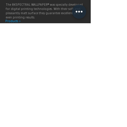
The 8KSPECTRAL WALLPAPER® was specially developed
for digital printing technologies. With their soft and
pleasantly matt surface they guarantee excellent and
even printing results.
Products >
Prices,
Payment &
delivery terms
Price calculation and
shipping service.
More infos >
Berlintapete
Service
SHOP
Prices & Delivery terms