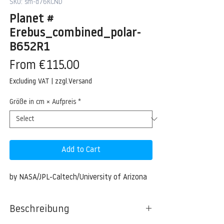
SKU: sm-d76KCND
Planet #
Erebus_combined_polar-
B652R1
Sale
From
€115.00
Price
Excluding VAT
|
zzgl.Versand
Größe in cm × Aufpreis
*
Add to Cart
by NASA/JPL-Caltech/University of Arizona
Beschreibung