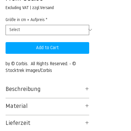
Price
Excluding VAT
|
zzgl.Versand
Größe in cm × Aufpreis
*
Add to Cart
by © Corbis.  All Rights Reserved. - © 
Stocktrek Images/Corbis
Beschreibung
Breakup of a comet from gravitational
Material
forces
BT 5342 PREMIUM FLEECE MATT 150 G/QM
Three-dimensional illustration depicting the
Lieferzeit
- UNCOATED
breakup of a comet from gravitational
8kSpectral Wallpaper©