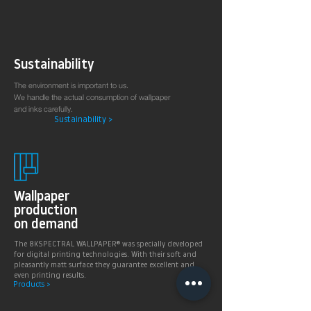
Sustainability
The environment is important to us.
We handle the actual consumption of wallpaper
and inks carefully.
Sustainability >
Wallpaper
production
on demand
The 8KSPECTRAL WALLPAPER® was specially developed
for digital printing technologies. With their soft and
pleasantly matt surface they guarantee excellent and
even printing results.
Products >