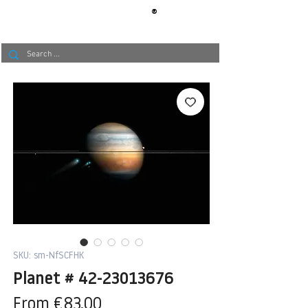
®
BERLIN
TAPETE
SKU: sm-NfSCFHK
Planet # 42-23013676
Sale
From
€83.00