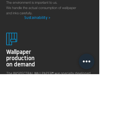
The environment is important to us.
We handle the actual consumption of wallpaper
and inks carefully.
Sustainability >
Wallpaper
production
on demand
The 8KSPECTRAL WALLPAPER® was specially developed
for digital printing technologies. With their soft and
pleasantly matt surface they guarantee excellent and
even printing results.
Products >
Prices,
Payment &