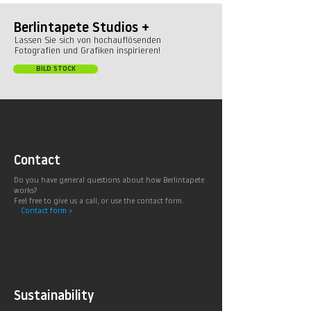
Berlintapete Studios +
Lassen Sie sich von hochauflösenden
Fotografien und Grafiken inspirieren!
BILD STOCK
Contact
Do you have general questions about how Berlintapete
works?
Feel free to give us a call, or use the contact form.
Contact form >
Sustainability