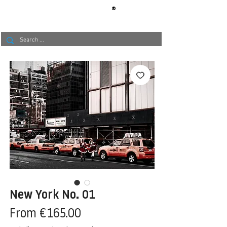
®
BERLIN
TAPETE
New York No. 01
Sale
From
€165.00