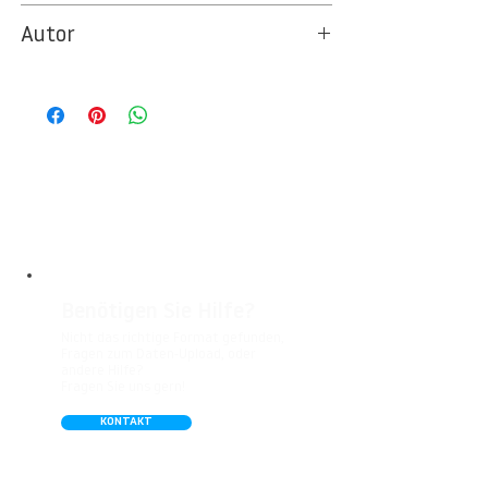
10377
Autor
Ideal für Foto- und Designtapeten in
Wohnbereichen, Büros, Hotels, Shopping
© Berlintapete Studios
Malls, Galerien, Theatern und öffentlichen
Räumen. Unsere leicht strukturierte,
abwaschbare Vinyl-Tapete eignet sich
besonders gut für Badezimmer,
Gastronomie, Krankenhäuser, Spa und
Arztpraxen.
Benötigen Sie Hilfe?
Nicht das richtige Format gefunden,
Fragen zum Daten-Upload, oder
andere Hilfe?
Fragen Sie uns gern!
KONTAKT