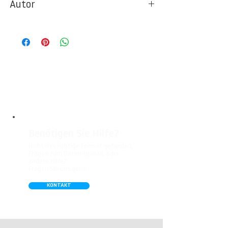
Autor
Ideal für Foto- und Designtapeten in
Wohnbereichen, Büros, Hotels, Shopping
© Berlintapete Studios / Aram Radomski
Malls, Galerien, Theatern und öffentlichen
Räumen. Unsere leicht strukturierte,
abwaschbare Vinyl-Tapete eignet sich
besonders gut für Badezimmer,
Gastronomie, Krankenhäuser, Spa und
Arztpraxen.
Benötigen Sie Hilfe?
Nicht das richtige Format gefunden,
Fragen zum Daten-Upload, oder
andere Hilfe?
Fragen Sie uns gern!
KONTAKT