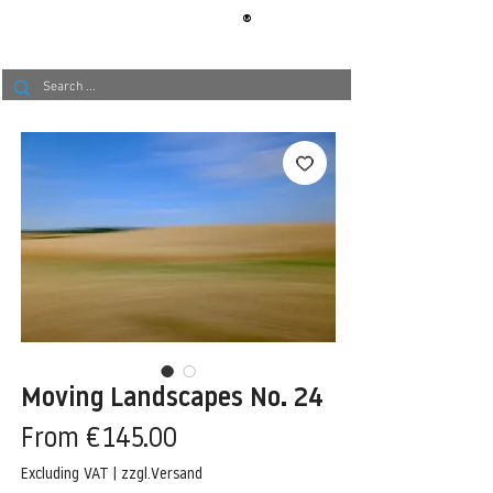
®
BERLIN
TAPETE
Moving Landscapes No. 24
Sale
From
€145.00
Price
Excluding VAT
|
zzgl.Versand