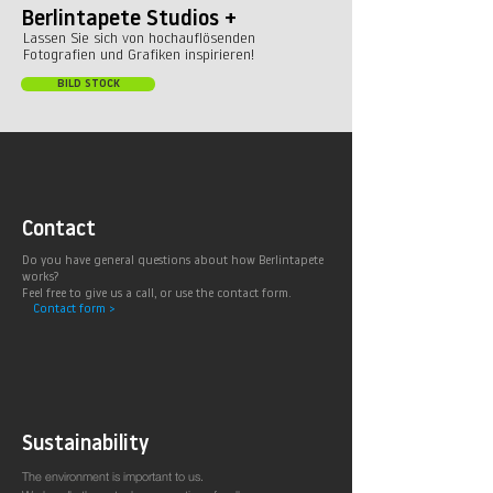
Berlintapete Studios +
Lassen Sie sich von hochauflösenden
Fotografien und Grafiken inspirieren!
BILD STOCK
Contact
Do you have general questions about how Berlintapete
works?
Feel free to give us a call, or use the contact form.
Contact form >
Sustainability
The environment is important to us.