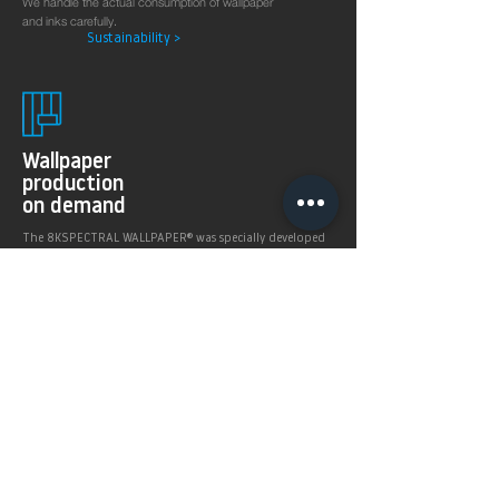
We handle the actual consumption of wallpaper
and inks carefully.
Sustainability >
Wallpaper
production
on demand
The 8KSPECTRAL WALLPAPER® was specially developed
for digital printing technologies. With their soft and
pleasantly matt surface they guarantee excellent and
even printing results.
Products >
Prices,
Payment &
delivery terms