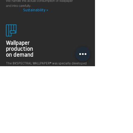
We handle the actual consumption of wallpaper
and inks carefully.
Sustainability >
Wallpaper
production
on demand
The 8KSPECTRAL WALLPAPER® was specially developed
for digital printing technologies. With their soft and
pleasantly matt surface they guarantee excellent and
even printing results.
Products >
Prices,
Payment &
delivery terms