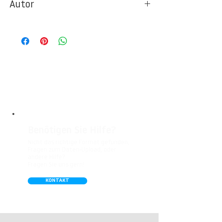
Autor
Ideal für Foto- und Designtapeten in
Wohnbereichen, Büros, Hotels, Shopping
© Berlintapete Studios / Aram Radomski
Malls, Galerien, Theatern und öffentlichen
Räumen. Unsere leicht strukturierte,
abwaschbare Vinyl-Tapete eignet sich
besonders gut für Badezimmer,
Gastronomie, Krankenhäuser, Spa und
Arztpraxen.
Benötigen Sie Hilfe?
Nicht das richtige Format gefunden,
Fragen zum Daten-Upload, oder
andere Hilfe?
Fragen Sie uns gern!
KONTAKT