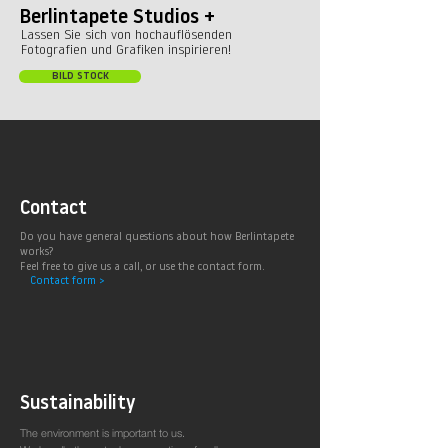
Berlintapete Studios +
Lassen Sie sich von hochauflösenden
Fotografien und Grafiken inspirieren!
BILD STOCK
Contact
Do you have general questions about how Berlintapete
works?
Feel free to give us a call, or use the contact form.
Contact form >
Sustainability
The environment is important to us.