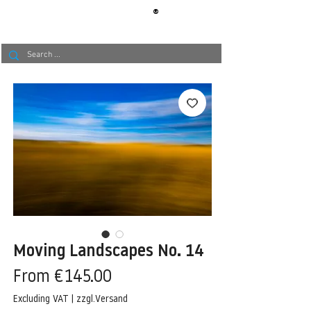
®
BERLIN
TAPETE
Moving Landscapes No. 14
Sale
From
€145.00
Price
Excluding VAT
|
zzgl.Versand