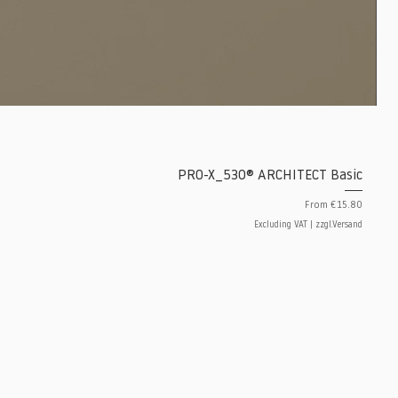
PRO-X_530® ARCHITECT Basic
Sale Price
From
€15.80
Excluding VAT
|
zzgl.Versand