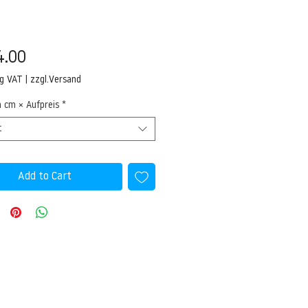
Price
4.00
ng VAT
|
zzgl.Versand
n cm × Aufpreis
*
t
Add to Cart