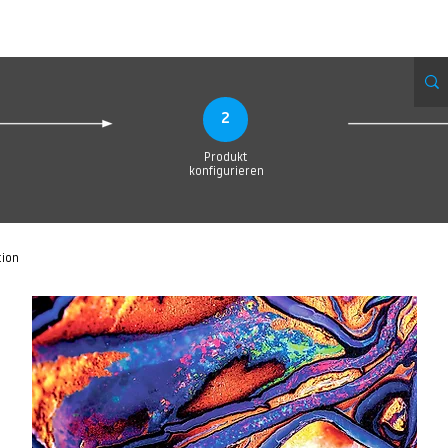
eue Seite
Neue Seite
Neue Seite
Neue Seite
Neue Seite
Neue Seite
2
Produkt
konfigurieren
tion