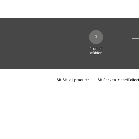
Neue Seite
Neue Seite
N
1
Produkt
wählen
&lt;&lt; all products
&lt;Back to
#labelCollec