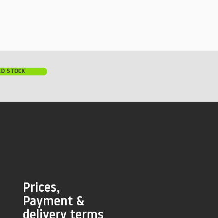
LD STOCK
Prices,
Payment &
delivery terms