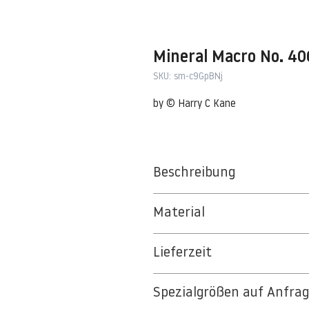
Mineral Macro No. 4
SKU: sm-c9GpBNj
by © Harry C Kane
Beschreibung
5.1.2
Material
BT 5342 PREMIUM FLEECE MATT 1
Lieferzeit
8kSpectral Wallpaper©
3-5 Werktage
Die Tapete besteht aus Vlies, ein 
Spezialgrößen auf Anfra
Auf Anfrage Expressproduktion mö
strapazierfähiges und nachhaltiges