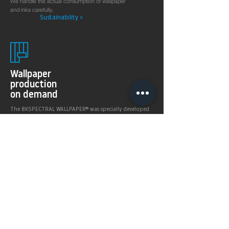
We handle the actual consumption of wallpaper
and inks carefully.
Sustainability >
Wallpaper
production
on demand
The 8KSPECTRAL WALLPAPER® was specially developed
for digital printing technologies. With their soft and
pleasantly matt surface they guarantee excellent and
even printing results.
Products >
Prices,
Payment &
delivery terms