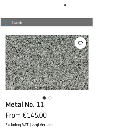
®
BERLIN
TAPETE
Metal No. 11
Sale
From
€145.00
Price
Excluding VAT
|
zzgl.Versand