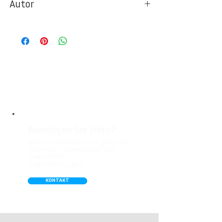
Autor
Ideal für Foto- und Designtapeten in
Wohnbereichen, Büros, Hotels, Shopping
© Print Texture / High Resolution Database
Malls, Galerien, Theatern und öffentlichen
Räumen. Unsere leicht strukturierte,
abwaschbare Vinyl-Tapete eignet sich
besonders gut für Badezimmer,
Gastronomie, Krankenhäuser, Spa und
Arztpraxen.
Benötigen Sie Hilfe?
Nicht das richtige Format gefunden,
Fragen zum Daten-Upload, oder
andere Hilfe?
Fragen Sie uns gern!
KONTAKT