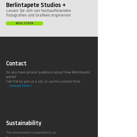
Berlintapete Studios +
Lassen Sie sich von hochauflösenden
Fotografien und Grafiken inspirieren!
BILD STOCK
Contact
Do you have general questions about how Berlintapete
works?
Feel free to give us a call, or use the contact form.
Contact form >
Sustainability
The environment is important to us.