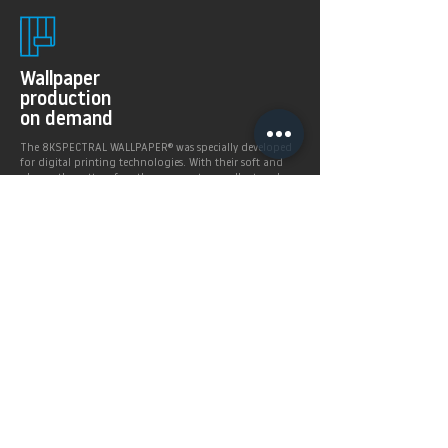
Wallpaper
production
on demand
The 8KSPECTRAL WALLPAPER® was specially developed
for digital printing technologies. With their soft and
pleasantly matt surface they guarantee excellent and
even printing results.
Products >
Prices,
Payment &
delivery terms
Price calculation and
shipping service.
More infos >