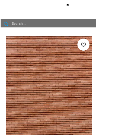
®
BERLIN
TAPETE