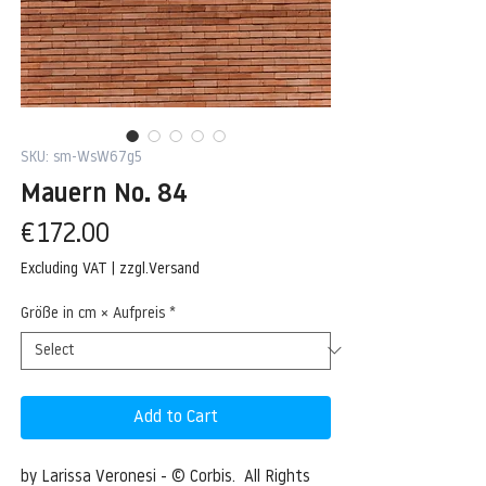
SKU: sm-WsW67g5
Mauern No. 84
Price
€172.00
Excluding VAT
|
zzgl.Versand
Größe in cm × Aufpreis
*
Add to Cart
by Larissa Veronesi - © Corbis.  All Rights 