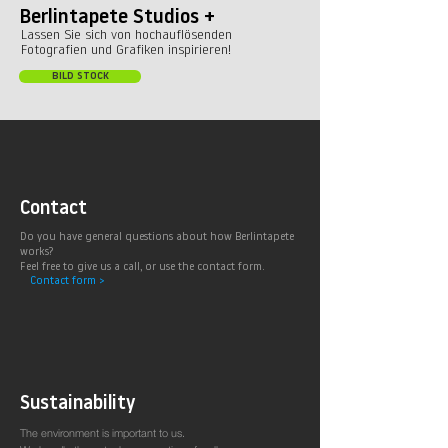
Berlintapete Studios +
Lassen Sie sich von hochauflösenden
Fotografien und Grafiken inspirieren!
BILD STOCK
Contact
Do you have general questions about how Berlintapete
works?
Feel free to give us a call, or use the contact form.
Contact form >
Sustainability
The environment is important to us.