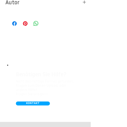
Autor
Ideal für Foto- und Designtapeten in
Wohnbereichen, Büros, Hotels, Shopping
© Berlintapete Studios / Dirk Heckmann
Malls, Galerien, Theatern und öffentlichen
Räumen. Unsere leicht strukturierte,
abwaschbare Vinyl-Tapete eignet sich
besonders gut für Badezimmer,
Gastronomie, Krankenhäuser, Spa und
Arztpraxen.
Benötigen Sie Hilfe?
Nicht das richtige Format gefunden,
Fragen zum Daten-Upload, oder
andere Hilfe?
Fragen Sie uns gern!
KONTAKT