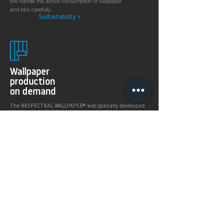
We handle the actual consumption of wallpaper
and inks carefully.
Sustainability >
Wallpaper
production
on demand
The 8KSPECTRAL WALLPAPER® was specially developed
for digital printing technologies. With their soft and
pleasantly matt surface they guarantee excellent and
even printing results.
Products >
Prices,
Payment &
delivery terms