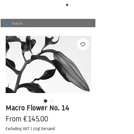
®
BERLIN
TAPETE
Macro Flower No. 14
Sale
From
€145.00
Price
Excluding VAT
|
zzgl.Versand