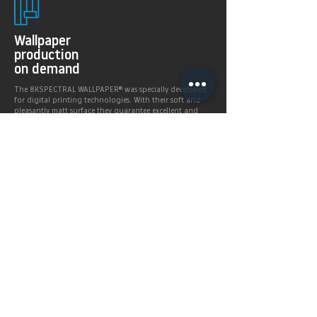
Wallpaper
production
on demand
The 8KSPECTRAL WALLPAPER® was specially developed
for digital printing technologies. With their soft and
pleasantly matt surface they guarantee excellent and
even printing results.
Products >
Prices,
Payment &
delivery terms
Price calculation and
shipping service.
More infos >