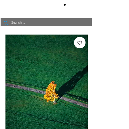
®
BERLIN
TAPETE