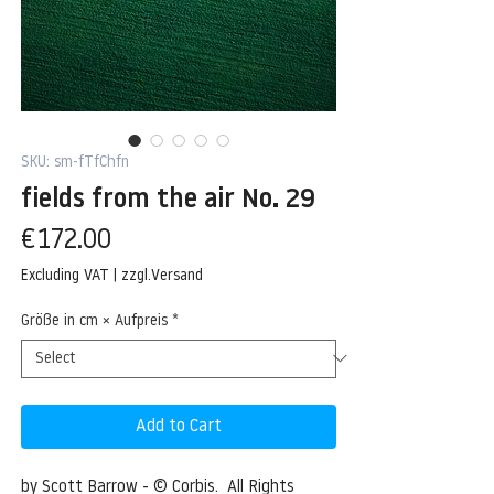
SKU: sm-fTfChfn
fields from the air No. 29
Price
€172.00
Excluding VAT
|
zzgl.Versand
Größe in cm × Aufpreis
*
Add to Cart
by Scott Barrow - © Corbis.  All Rights 