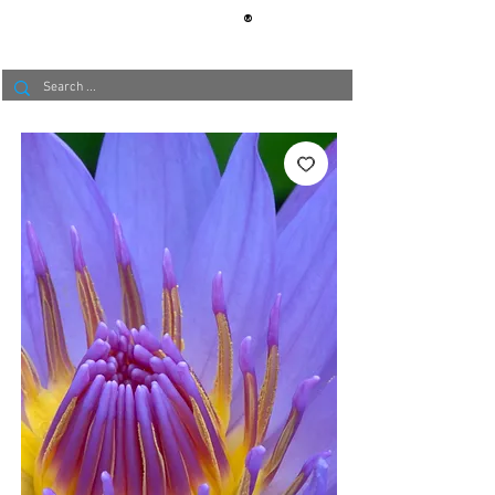
®
BERLIN
TAPETE