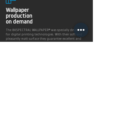
Wallpaper
production
on demand
The 8KSPECTRAL WALLPAPER® was specially developed
for digital printing technologies. With their soft and
pleasantly matt surface they guarantee excellent and
even printing results.
Products >
Prices,
Payment &
delivery terms
Price calculation and
shipping service.
More infos >