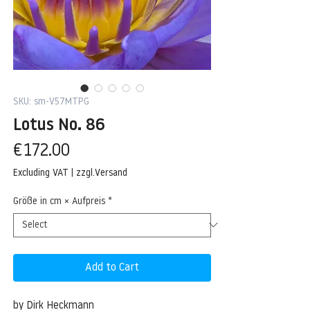
SKU: sm-V57MTPG
Lotus No. 86
Price
€172.00
Excluding VAT
|
zzgl.Versand
Größe in cm × Aufpreis
*
Add to Cart
by Dirk Heckmann