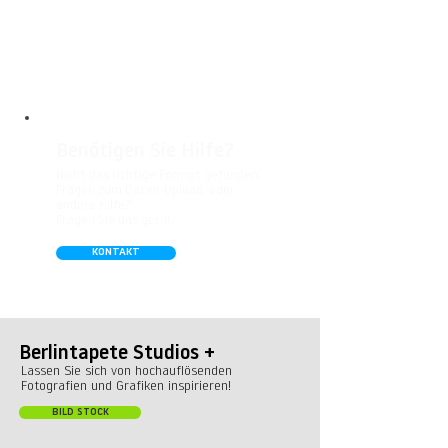
besonders gut für Badezimmer,
Gastronomie, Krankenhäuser, Spa und
Arztpraxen.
Benötigen Sie Hilfe?
Nicht das richtige Format gefunden,
Fragen zum Daten-Upload, oder
andere Hilfe?
Fragen Sie uns gern!
KONTAKT
Berlintapete Studios +
Lassen Sie sich von hochauflösenden
Fotografien und Grafiken inspirieren!
BILD STOCK