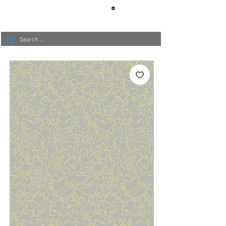
®
BERLIN
TAPETE