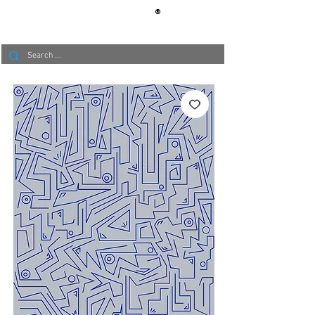
®
BERLIN
TAPETE