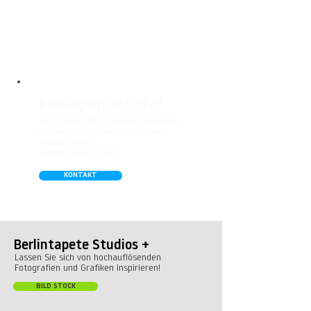
besonders gut für Badezimmer,
Gastronomie, Krankenhäuser, Spa und
Arztpraxen.
Benötigen Sie Hilfe?
Nicht das richtige Format gefunden,
Fragen zum Daten-Upload, oder
andere Hilfe?
Fragen Sie uns gern!
KONTAKT
Berlintapete Studios +
Lassen Sie sich von hochauflösenden
Fotografien und Grafiken inspirieren!
BILD STOCK