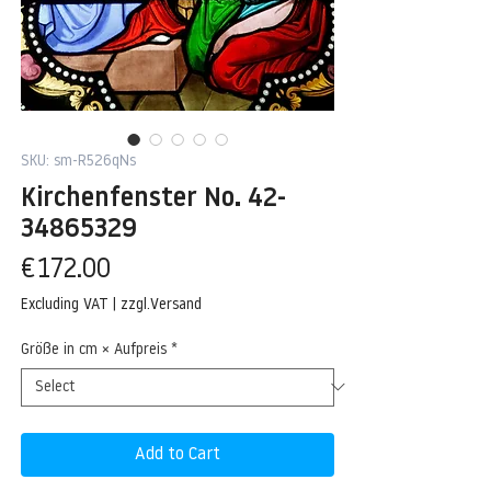
SKU: sm-R526qNs
Kirchenfenster No. 42-
34865329
Price
€172.00
Excluding VAT
|
zzgl.Versand
Größe in cm × Aufpreis
*
Add to Cart