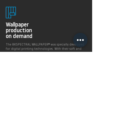
Wallpaper
production
on demand
The 8KSPECTRAL WALLPAPER® was specially developed
for digital printing technologies. With their soft and
pleasantly matt surface they guarantee excellent and
even printing results.
Products >
Prices,
Payment &
delivery terms
Price calculation and
shipping service.
More infos >