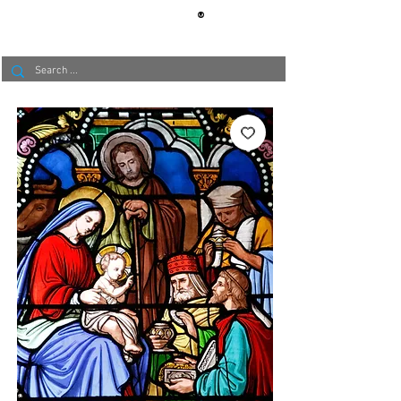
®
BERLIN
TAPETE