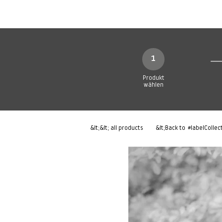
Neue Seite
Neue Seite
N
1
Produkt
wählen
&lt;&lt; all products
&lt;Back to
#labelCollec