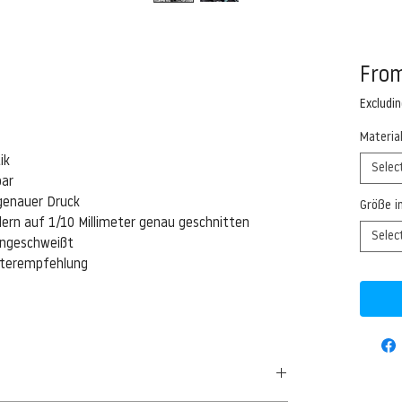
Fro
Excludi
Materia
ik
Selec
bar
genauer Druck
Größe i
ern auf 1/10 Millimeter genau geschnitten
Selec
eingeschweißt
isterempfehlung