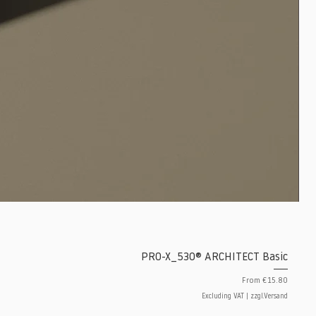
PRO-X_530® ARCHITECT Basic
Sale Price
From
€15.80
Excluding VAT
|
zzgl.Versand