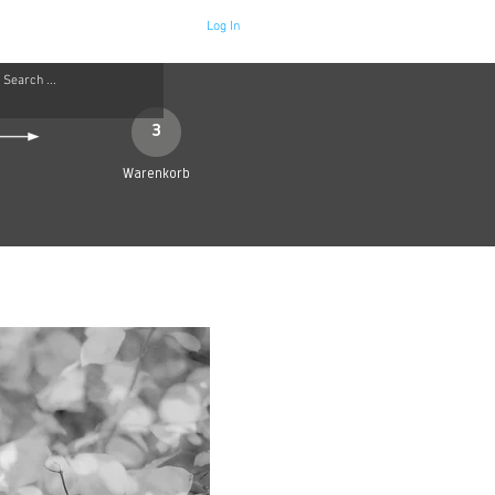
Log In
Neue Seite
More
3
Warenkorb