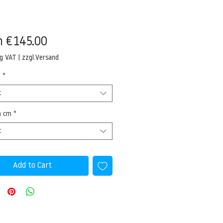
Sale
m
€145.00
Price
ng VAT
|
zzgl.Versand
l
*
t
n cm
*
t
Add to Cart