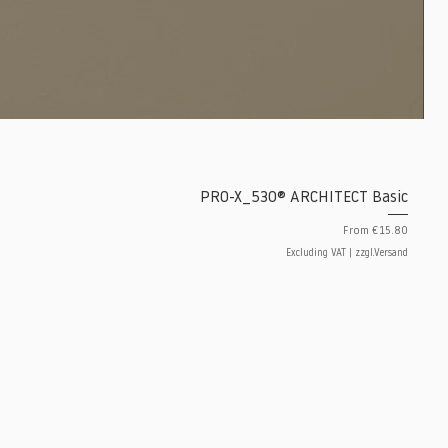
PRO-X_530® ARCHITECT Basic
Sale Price
From
€15.80
Excluding VAT
|
zzgl.Versand