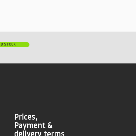
LD STOCK
Prices,
Payment &
delivery terms