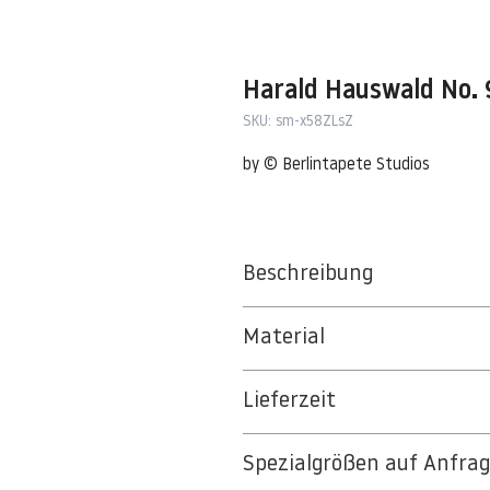
Harald Hauswald No. 
SKU: sm-x58ZLsZ
by © Berlintapete Studios
Beschreibung
Material
BT 5342 PREMIUM FLEECE MATT 1
Lieferzeit
8kSpectral Wallpaper©
3-5 Werktage
Die Tapete besteht aus Vlies, ein 
Spezialgrößen auf Anfra
Auf Anfrage Expressproduktion mö
strapazierfähiges und nachhaltiges