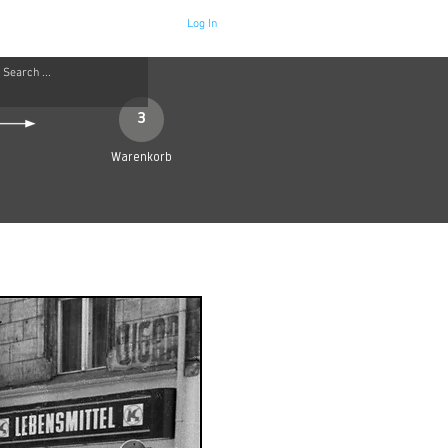
Log In
Neue Seite
More
3
Warenkorb