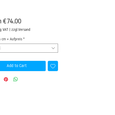
Sale
m
€74.00
Price
ng VAT
|
zzgl.Versand
n cm × Aufpreis
*
t
Add to Cart