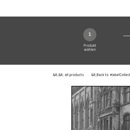
Neue Seite
Neue Seite
N
1
Produkt
wählen
&lt;&lt; all products
&lt;Back to
#labelCollec